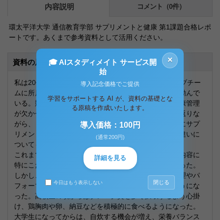
内容説明
コメント（0件）
環太平洋大学 通信教育学部 サプリメントと健康 第1課題合格レポ
ートです。あくまで参考資料として活用ください。
×
🎓 AIスタディメイト サービス開
資料の原本内容
始
私は20代で、趣味の範囲ではあるが、陸上競技のクラブチー
導入記念価格でご提供
ムに所属し、短距離選手として日々のトレーニングに励んで
学習をサポートする AI が、資料の基礎とな
いる。競技力を向上させるためには、適切な食事と健康管理
る原稿を作成いたします。
が欠かせない。本レポートでは、自身の食生活を振り返りな
がら、「食」と「健康」の関係について考察し、さらにサプ
導入価格：100円
リメントの必要性や選び方、「食品」と「医薬品」の違いに
(通常200円)
ついても述べていく。
これまでの食生活を振り返ると、小学生の頃は食事の内容に
詳細を見る
特にこだわりはなく、好きなものを食べることが多かった。
しかし、高校・大学と陸上競技を続ける中で、体調管理やパ
閉じる
今日はもう表示しない
フォーマンス向上のために食事の重要性を意識するようにな
った。高校生の頃からはタンパク質を多く摂取するよう心掛
け、鶏胸肉や卵、納豆などを積極的に食べるようになった。
大学生になってからは、自炊する機会が増え、栄養バランス