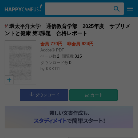
検索ワード入力
環太平洋大学 通信教育学部 2025年度 サプリメ
ントと健康 第1課題 合格レポート
770円
l
924円
会員
非会員
Adobe® PDF
2
315
ページ数
閲覧数
0
ダウンロード数
by
KKK111
ダウンロード
カート