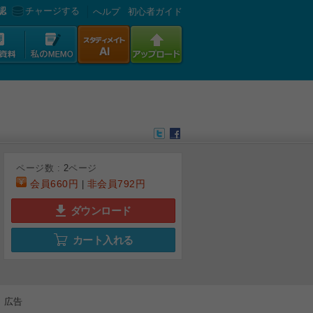
認
チャージする
へルプ
初心者ガイド
ページ数 :
2
ページ
会員
660円
非会員
792円
|
ダウンロード
カート入れる
広告