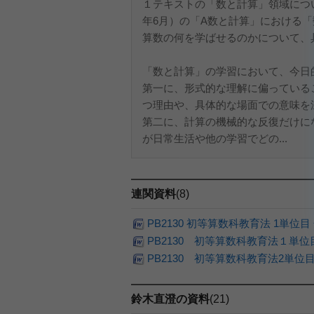
１テキストの「数と計算」領域につ
年6月）の「A数と計算」における
算数の何を学ばせるのかについて、
「数と計算」の学習において、今日
第一に、形式的な理解に偏っている
つ理由や、具体的な場面での意味を
第二に、計算の機械的な反復だけに
が日常生活や他の学習でどの...
連関資料
(8)
PB2130 初等算数科教育法 1単位
PB2130 初等算数科教育法１単
PB2130 初等算数科教育法2単
鈴木直澄の資料
(21)