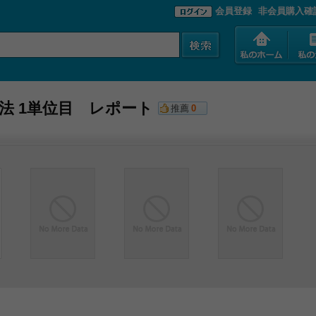
会員登録
非会員購入確
育法 1単位目 レポート
推薦
0