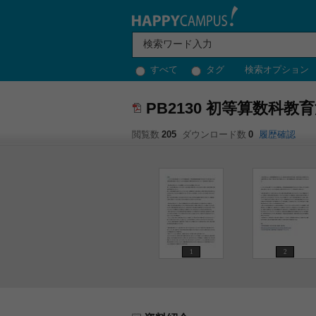
すべて
タグ
検索オプション
PB2130 初等算数科教
閲覧数
205
ダウンロード数
0
履歴確認
1
2