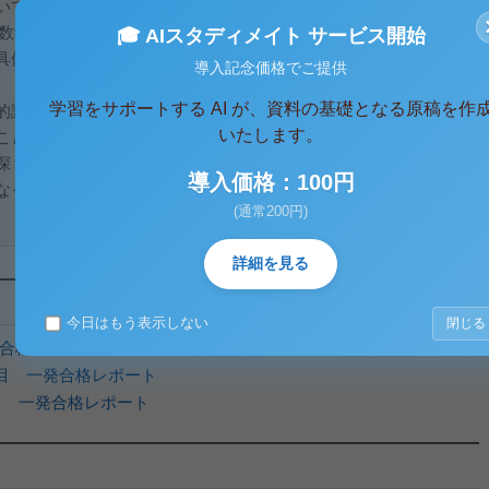
いての今日的課題を要約し、学習指導要領解説算数編（平成29
「数学的活動」の教材を１つ取り上げ、どのような活動を通して
🎓 AIスタディメイト サービス開始
具体例を挙げて説明しなさい。
導入記念価格でご提供
学習をサポートする AI が、資料の基礎となる原稿を作
的課題は、以下の3点が大きな課題として挙げられる。
いたします。
ことである。公式を丸暗記する傾向が強く、その公式が成り立
深く理解できていないこと。
導入価格：100円
なっていることである。計算練習ばかりに重点が置かれ、計算
(通常200円)
詳細を見る
今日はもう表示しない
閉じる
目 合格レポート
位目 一発合格レポート
位目 一発合格レポート