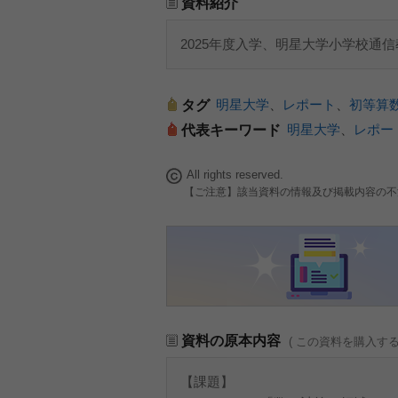
資料紹介
2025年度入学、明星大学小学校通
明星大学
、
レポート
、
初等算
タグ
明星大学
、
レポー
代表キーワード
All rights reserved.
【ご注意】該当資料の情報及び掲載内容の不
資料の原本内容
( この資料を購入す
【課題】