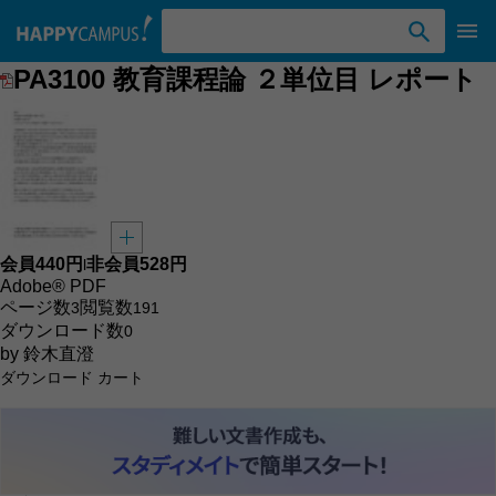
検索ワード入力
PA3100 教育課程論 ２単位目 レポート
会員
440円
非会員
528円
l
Adobe® PDF
ページ数
閲覧数
3
191
ダウンロード数
0
by
鈴木直澄
ダウンロード
カート