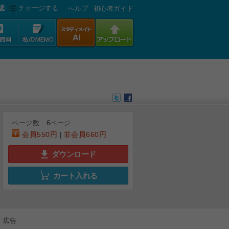
認
チャージする
へルプ
初心者ガイド
ページ数 :
6
ページ
会員
550円
非会員
660円
|
ダウンロード
カート入れる
6
広告