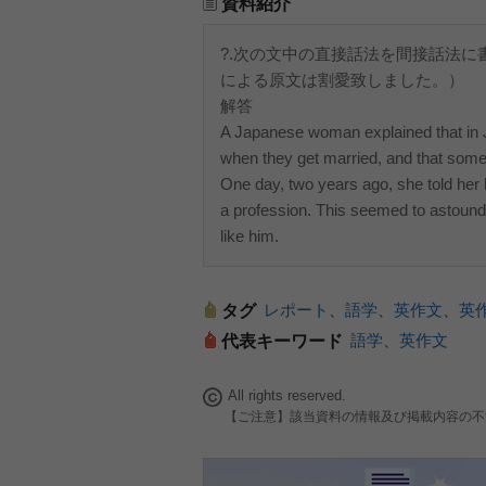
資料紹介
?.次の文中の直接話法を間接話法
による原文は割愛致しました。）
解答
A Japanese woman explained that in 
when they get married, and that somet
One day, two years ago, she told her
a profession. This seemed to astound
like him.
レポート
、
語学
、
英作文
、
英
タグ
語学
、
英作文
代表キーワード
All rights reserved.
【ご注意】該当資料の情報及び掲載内容の不