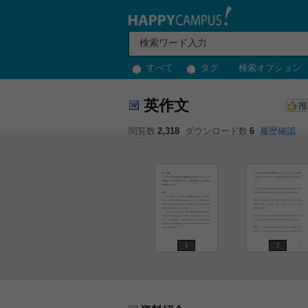
すべて
タグ
検索オプション
英作文
推
閲覧数
2,318
ダウンロード数
6
履歴確認
1
2