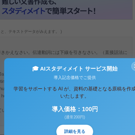
ると、テキストデータがみえます。 )
に書きかえなさい。伝達動詞には下線を引きなさい。（直接話法に
🎓 AIスタディメイト サービス開始
Japan firms usually make woman promise to leave their jobs
導入記念価格でご提供
imes the firms demand this in writing.
 husband that she was going to work and that she wanted to have
学習をサポートする AI が、資料の基礎となる原稿を作
 her husband. He asked her if she was going to turn into a man
いたします。
導入価格：100円
れています。その事実に反する、ありそうもない過去の仮定の文
(通常200円)
詳細を見る