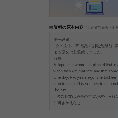
資料の原本内容
( この資料を購入す
第一設題
Ⅰ.次の文中の直接話法を間接話法
よる原文は割愛致しました。）
解答
A Japanese woman explained that in 
when they get married, and that somet
One day, two years ago, she told her
a profession. This seemed to astound
like him.
Ⅱ.次の各文は過去の事実が述べら
に書きかえなさ...