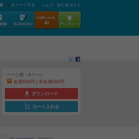
認
チャージする
へルプ
初心者ガイド
ページ数 :
4
ページ
会員
550円
非会員
660円
|
ダウンロード
カート入れる