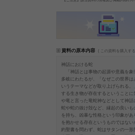
資料の原本内容
( この資料を購入す
神話における蛇
「神話とは事物の起源や意義を象
多岐にわたるが、「なぜこの世界は
いうテーマなどが取り上げられる。
する生き物が存在するということに
や竜と言った竜蛇神などとして神話
蛇や蛇の抜け殻など、縁起の良いも
を持ち、凶暴な性格という印象があ
を抱かせる存在というものではない
約聖書を問わず、蛇はサタンの一形