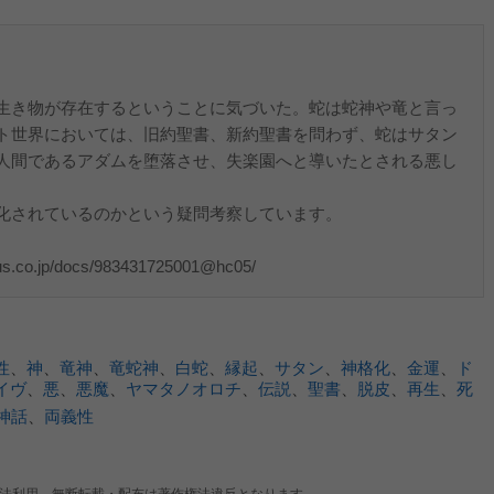
生き物が存在するということに気づいた。蛇は蛇神や竜と言っ
ト世界においては、旧約聖書、新約聖書を問わず、蛇はサタン
人間であるアダムを堕落させ、失楽園へと導いたとされる悪し
。
化されているのかという疑問考察しています。
co.jp/docs/983431725001@hc05/
性
、
神
、
竜神
、
竜蛇神
、
白蛇
、
縁起
、
サタン
、
神格化
、
金運
、
ド
イヴ
、
悪
、
悪魔
、
ヤマタノオロチ
、
伝説
、
聖書
、
脱皮
、
再生
、
死
神話
、
両義性
法利用、無断転載・配布は著作権法違反となります。