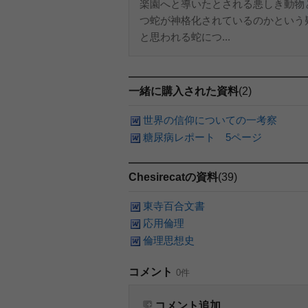
楽園へと導いたとされる悪しき動物
つ蛇が神格化されているのかという
と思われる蛇につ...
一緒に購入された資料
(2)
世界の信仰についての一考察
糖尿病レポート 5ページ
Chesirecatの資料
(39)
東寺百合文書
応用倫理
倫理思想史
コメント
0件
コメント追加