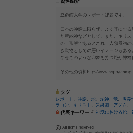
資料紹介
立命館大学のレポート課題です。
日本の神話に限らず、よく耳にする
た竜蛇神などとして、また、キリス
の一形態であるとされ、人類最初の
き動物としての悪いイメージもある
なぜこのような印象を持つ蛇が神格
その他の資料http://www.happycampus.
タグ
レポート
、
神話
、
蛇
、
蛇神
、
竜
、
両義
ラゴン
、
キリスト
、
失楽園
、
アダム
、
神話における蛇
、
代表キーワード
All rights reserved.
【ご注意】該当資料の情報及び掲載内容の不