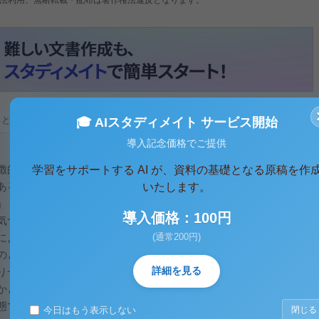
ると、テキストデータがみえます。 )
🎓 AIスタディメイト サービス開始
導入記念価格でご提供
徴的に述べる説話であり、日常の習慣から国家までその対象は
学習をサポートする AI が、資料の基礎となる原稿を作
あるのか」、「なぜ人がいるのか」、「なぜ人は死ぬのか」と
いたします。
」（引用）そしてこの神話には日本の神話に限らず、よく耳に
導入価格：100円
気づいた。私が気づいた生き物というのは蛇である。蛇は蛇神
によく登場してくる。蛇とは昔から蛇神として考えられる白い
(通常200円)
のとしての蛇というものも存在するが、蛇といえば長い体に毒
詳細を見る
り一般的な印象として、あまり良い印象はなく、人に畏敬の念
かと思われる。また、キリスト世界においては、旧約聖書、新
態であるとされ、人類最初の人間であるアダムを堕落させ、失
今日はもう表示しない
閉じる