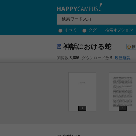
すべて
タグ
検索オプション
神話における蛇
推
閲覧数
3,686
ダウンロード数
9
履歴確認
1
2