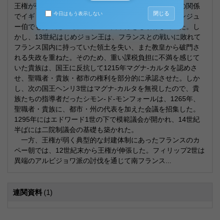
王権が強化されていた。プランタジネット家は、血統の関係
閉じる
今日はもう表示しない
でイギリス王位についたが、フランス国王の臣下・アンジュ
ー伯でもあったので、フランス西半分をも領有していた。し
かし、13世紀はじめジョン王は、フランスとの戦いに敗れて
フランス国内に持っていた領土を失い、また教皇から破門さ
れる失政を重ねた。そのため、重い課税負担に不満を感じて
いた貴族は、国王に反抗して1215年マグナ-カルタを認めさ
せ、聖職者・貴族・都市の権利を部分的に承認させた。しか
し、次の国王ヘンリ3世はマグナ-カルタを無視したので、貴
族たちの指導者だったシモン-ド-モンフォールは、1265年、
聖職者・貴族に、都市・州の代表を加えた会議を招集した。
1295年にはエドワード1世の下で模範議会が開かれ、14世紀
半ばには二院制議会の基礎も築かれた。
一方、王権が弱く典型的な封建体制にあったフランスのカ
ペー朝では、12世紀末から王権が伸張した。フィリップ2世は
異端のアルビジョワ派の討伐を通じて南フランス...
連関資料
(1)