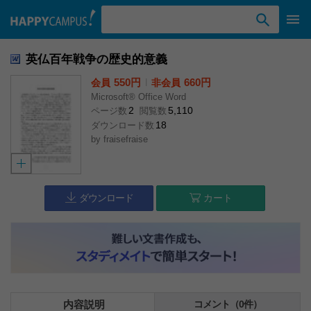
検索ワード入力
英仏百年戦争の歴史的意義
550円
l
660円
会員
非会員
Microsoft® Office Word
2
5,110
ページ数
閲覧数
18
ダウンロード数
by
fraisefraise
ダウンロード
カート
内容説明
コメント（0件）