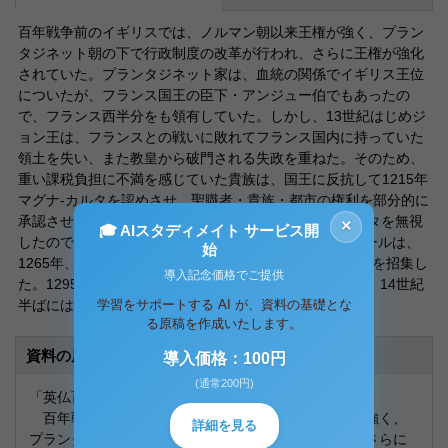
百年戦争前のイギリスでは、ノルマン朝以来王権が強く、プラン
タジネット朝の下で行政制度の改革が行われ、さらに王権が強化
されていた。プランタジネット家は、血統の関係でイギリス王位
についたが、フランス国王の臣下・アンジュー伯でもあったの
で、フランス西半分をも領有していた。しかし、13世紀はじめジ
ョン王は、フランスとの戦いに敗れてフランス国内に持っていた
領土を失い、また教皇から破門される失政を重ねた。そのため、
重い課税負担に不満を感じていた貴族は、国王に反抗して1215年
マグナ-カルタを認めさせ、聖職者・貴族・都市の権利を部分的に
承認させた。しかし、次の国王ヘンリ3世はマグナ-カルタを無視
×
🎓 AIスタディメイト サービス開
したので、貴族たちの指導者だったシモン-ド-モンフォールは、
始
1265年、聖職者・貴族に、都市・州の代表を加えた会議を招集し
導入記念価格でご提供
た。1295年にはエドワード1世の下で模範議会が開かれ、14世紀
学習をサポートする AI が、資料の基礎とな
半ばには二院制議会の基礎も築かれた。
る原稿を作成いたします。
資料の原本内容
導入価格：100円
(通常200円)
「英仏百年戦争の歴史的意義」
百年戦争前のイギリスでは、ノルマン朝以来王権が強く、
詳細を見る
プランタジネット朝の下で行政制度の改革が行われ、さらに