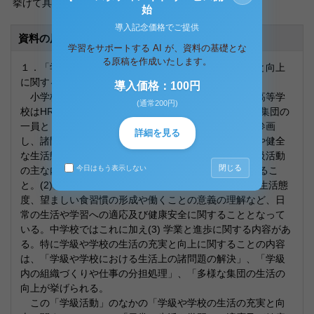
挙げて具体例を説明せよ。
始
導入記念価格でご提供
資料の原本内容
学習をサポートする AI が、資料の基礎とな
る原稿を作成いたします。
１．「学級活動」における「学級や学校の生活の充実と向上
に関すること。」の指導上の特質を述べなさい。
導入価格：100円
小学校・中学校の学習指導要領において学級活動（高等学
(通常200円)
校はHR活動）の目標は「望ましい人間関係を形成し、集団の
一員として学級や学校におけるよりよい生活づくりに参画
詳細を見る
し、諸問題を解決しようとする自主的、実践的な態度や健全
な生活態度を育てる」と記されている。小学校での学級活動
閉じる
今日はもう表示しない
の主な内容は(1)学級や学校の生活の充実と向上に関するこ
と。(2)基本的な生活習慣、望ましい人間関係、安全な生活態
度、望ましい食習慣の形成や働くことの意義の理解など、日
常の生活や学習への適応及び健康安全に関することとなって
いる。中学校ではこれに加え(3) 学業と進歩に関する内容があ
る。特に学級や学校の生活の充実と向上に関することの内容
は、「学級や学校における生活上の諸問題の解決」、「学級
内の組織づくりや仕事の分担処理」、「多様な集団の生活の
向上が挙げられる。
この「学級活動」のなかの「学級や学校の生活の充実と向