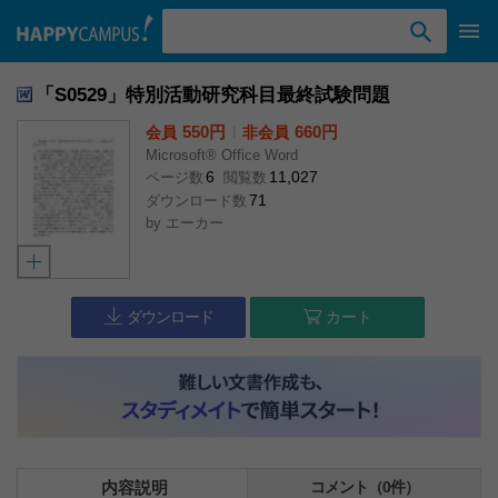
検索ワード入力
「S0529」特別活動研究科目最終試験問題
550円
l
660円
会員
非会員
Microsoft® Office Word
6
11,027
ページ数
閲覧数
71
ダウンロード数
by
エーカー
ダウンロード
カート
内容説明
コメント（0件）