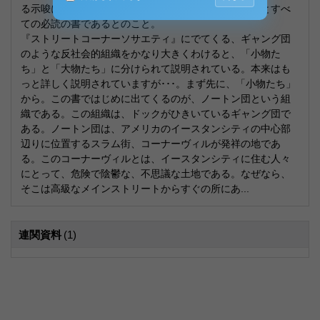
る示唆に富んでいる。社会学・都市人類学を学ぶ人びとすべ
ての必読の書であるとのこと。
『ストリートコーナーソサエティ』にでてくる、ギャング団
のような反社会的組織をかなり大きくわけると、「小物た
ち」と「大物たち」に分けられて説明されている。本来はも
っと詳しく説明されていますが･･･。まず先に、「小物たち」
から。この書ではじめに出てくるのが、ノートン団という組
織である。この組織は、ドックがひきいているギャング団で
ある。ノートン団は、アメリカのイースタンシティの中心部
辺りに位置するスラム街、コーナーヴィルが発祥の地であ
る。このコーナーヴィルとは、イースタンシティに住む人々
にとって、危険で陰鬱な、不思議な土地である。なぜなら、
そこは高級なメインストリートからすぐの所にあ...
連関資料
(1)