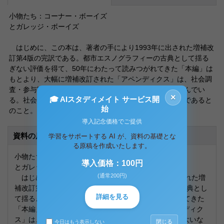
小物たち：コーナー・ボーイズ
とガレッジ・ボーイズ
はじめに、この本は、著者の手により1993年に出された増補改
訂第4版の完訳である。都市エスノグラフィーの古典として揺る
ぎない評価を得て、50年にわたって読みつがれてきた「本編」は
もとより、大幅に増補改訂された「アペンディクス」は、社会調
査・参与観察の方法論ノートとして、大いなる示唆に富んでい
×
🎓 AIスタディメイト サービス開
る。社会学・都市人類学を学ぶ人びとすべての必読の書であると
始
のこと。
導入記念価格でご提供
資料の原本内容
学習をサポートする AI が、資料の基礎とな
る原稿を作成いたします。
小物たち：コーナー・ボーイズ
導入価格：100円
とガレッジ・ボーイズ
(通常200円)
はじめに、この本は、著者の手により1993年に出された増
補改訂第4版の完訳である。都市エスノグラフィーの古典とし
詳細を見る
て揺るぎない評価を得て、50年にわたって読みつがれてきた
「本編」はもとより、大幅に増補改訂された「アペンディク
ス」は、社会調査・参与観察の方法論ノートとして、大いな
閉じる
今日はもう表示しない