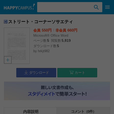
検索ワード入力
ストリート・コーナーソサエティ
550円
l
660円
会員
非会員
Microsoft® Office Word
5
5,819
ページ数
閲覧数
5
ダウンロード数
by
hrkjt982
ダウンロード
カート
内容説明
コメント（0件）