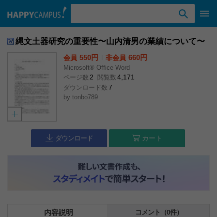
検索ワード入力
縄文土器研究の重要性〜山内清男の業績について〜
550円
l
660円
会員
非会員
Microsoft® Office Word
2
4,171
ページ数
閲覧数
7
ダウンロード数
by
tonbo789
ダウンロード
カート
内容説明
コメント（0件）