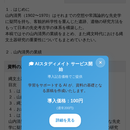
１．はじめに
山内清男（1902〜1970）はそれまでの空想や常識論的な先史学
に疑問を持ち、客観的科学性を重んじた遺跡、遺物の研究方法を
もって日本の先史考古学の体系を構築した。
本稿ではその山内清男の業績をまとめ、また縄文時代における縄
文土器研究の重要性についてもまとめていきたい。
２．山内清男の業績
×
🎓 AIスタディメイト サービス開
資料の原本内容
始
導入記念価格でご提供
縄文土器研究の重要性～山内清男の業績について～
目次
学習をサポートする AI が、資料の基礎とな
１．はじめに
る原稿を作成いたします。
２．山内清男の業績
導入価格：100円
３．縄文土器研究の重要性
(通常200円)
４．おわりに
１．はじめに
詳細を見る
山内清男（1902～1970）はそれまでの空想や常識論的な先史
学に疑問を持ち、客観的科学性を重んじた遺跡、遺物の研究