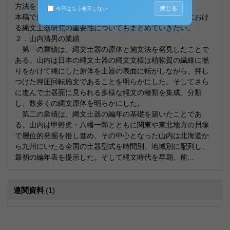
方法をもって日本の先史考古学の体系を構築した。
閉じる
今日はもう表示しない
本稿ではその山内清男の業績をまとめ、また縄文時代におけ
る縄文土器研究の重要性についてもまとめていきたい。
２．山内清男の業績
第一の業績は、縄文土器の原体と施文法を発見したことで
ある。山内は日本の縄文土器の縄文文様は植物質の繊維に撚
りをかけて縄にした原体を土器の表面に転がしながら、押し
つけた押圧回転施文であることを明らかにした。そしてさら
に進んで土器面に見られる多様な縄文の種類を集成、分類
し、数多くの縄文原体を明らかにした。
第二の業績は、縄文土器の編年の基礎を築いたことであ
る。山内は甲野勇・八幡一郎とともに関東や東北地方の貝塚
で層位的発掘を推し進め、その中心となった山内は北海道か
ら九州にいたる全国の土器型式を時間別、地域別に配列し、
最初の編年表を提示した。そして縄文時代を早期、前...
連関資料
(1)