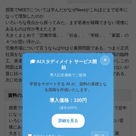
授業でNEETについては学んだがなぜNeetがこれほどまで近年に
なって増加したのか
いろいろな視点から探ってみた。まず若者が就職できない背後に
あるものは何か考えたとき
大きくまとめて「労働市場」、「社会」、「学校」、「家庭」の
４つが思い浮かぶ。
労働市場について言うならばやはり雇用問題である。つまり正式
社員をなるべく減らし、パート、アルバイト、非正式社員の臨時
×
工、派遣社員でコストを埋めようとする体制である。しかしこの
🎓 AIスタディメイト サービス開
始
問題は若者の努力次第で克服できる点がまだあるかもしれないが
昔に比べ厳しい雇用の環境に あるのは揺るぎない事実である。
導入記念価格でご提供
次に社会について考えてみる。
学習をサポートする AI が、資料の基礎とな
る原稿を作成いたします。
資料の原本内容
導入価格：100円
授業でNEETについては学んだがなぜNeetがこれほどまで近年
(通常200円)
になって増加したのか
いろいろな視点から探ってみた。まず若者が就職できない背
詳細を見る
後にあるものは何か考えたとき
大きくまとめて「労働市場」、「社会」、「学校」、「家
閉じる
今日はもう表示しない