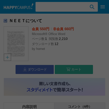
検索ワード入力
ＮＥＥＴについて
550円
l
660円
会員
非会員
Microsoft® Office Word
1
2,210
ページ数
閲覧数
12
ダウンロード数
by
hornet
ダウンロード
カート
内容説明
コメント（4件）