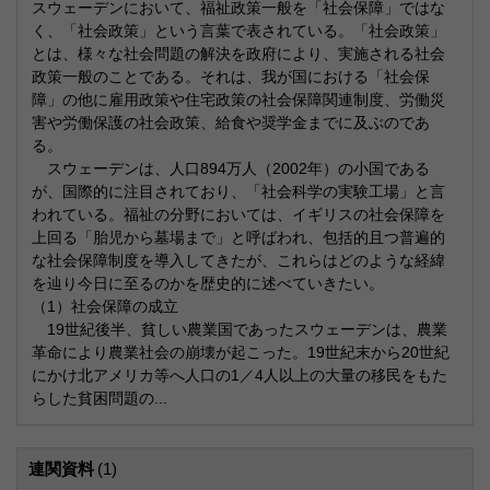
スウェーデンにおいて、福祉政策一般を「社会保障」ではな
く、「社会政策」という言葉で表されている。「社会政策」
とは、様々な社会問題の解決を政府により、実施される社会
政策一般のことである。それは、我が国における「社会保
障」の他に雇用政策や住宅政策の社会保障関連制度、労働災
害や労働保護の社会政策、給食や奨学金までに及ぶのであ
る。
スウェーデンは、人口894万人（2002年）の小国である
が、国際的に注目されており、「社会科学の実験工場」と言
われている。福祉の分野においては、イギリスの社会保障を
上回る「胎児から墓場まで」と呼ばわれ、包括的且つ普遍的
な社会保障制度を導入してきたが、これらはどのような経緯
を辿り今日に至るのかを歴史的に述べていきたい。
（1）社会保障の成立
19世紀後半、貧しい農業国であったスウェーデンは、農業
革命により農業社会の崩壊が起こった。19世紀末から20世紀
にかけ北アメリカ等へ人口の1／4人以上の大量の移民をもた
らした貧困問題の...
連関資料
(1)