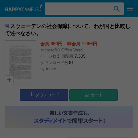
検索ワード入力
スウェーデンの社会保障について、わが国と比較し
て述べなさい。
880円
l
1,056円
会員
非会員
Microsoft® Office Word
3
7,395
ページ数
閲覧数
81
ダウンロード数
by
torute
ダウンロード
カート