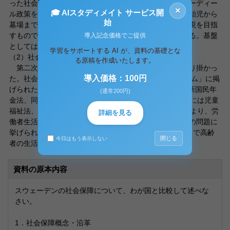
った社会民主党は、「国民の家」と言われる北欧型ニューディー
×
🎓 AIスタディメイト サービス開
ル政策を打ちたて、経済危機の克服を図った。これは、胎児から
始
墓場までの人生のあらゆる段階において、豊かな生活実現を目指
すものであり、国が父として包括的に調整する意味をする。基盤
導入記念価格でご提供
としては、失業対策、住宅政策、家族政策が重視された。
学習をサポートする AI が、資料の基礎とな
（2）社会保障の展開
る原稿を作成いたします。
第二次大戦を境にスウェーデンは早速、福祉建設に取り掛かっ
導入価格：100円
た。社会民主党は、1943年の「労働運動の戦後プログラム」に掲
げられた一連の改革を着実に実施させた。1943年6月に新国民年
(通常200円)
金法、同年秋に国民健康保険法の導入が決議され、47年には児童
福祉法、48年に住宅政策が策定されたのである。戦時中より、労
詳細を見る
働者生活の安定がなされてきたが、収入の少ない高齢者の問題に
挙げられ、新国民年金法により年金額を約3倍にすることで高齢
閉じる
今日はもう表示しない
者の生活の保障を行ったのである。
資料の原本内容
スウェーデンの社会保障について、わが国と比較して述べな
さい。
1．社会保障概念・沿革