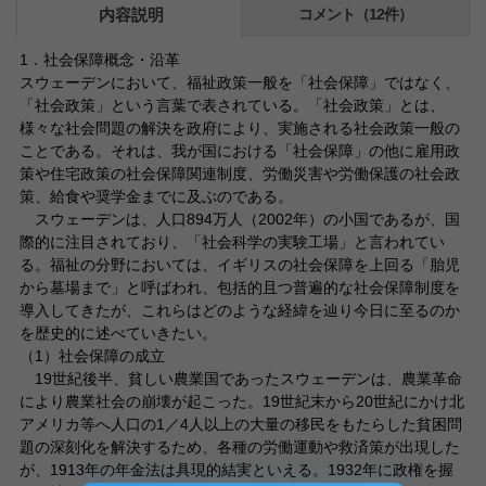
内容説明
コメント（12件）
1．社会保障概念・沿革
スウェーデンにおいて、福祉政策一般を「社会保障」ではなく、
「社会政策」という言葉で表されている。「社会政策」とは、
様々な社会問題の解決を政府により、実施される社会政策一般の
ことである。それは、我が国における「社会保障」の他に雇用政
策や住宅政策の社会保障関連制度、労働災害や労働保護の社会政
策、給食や奨学金までに及ぶのである。
スウェーデンは、人口894万人（2002年）の小国であるが、国
際的に注目されており、「社会科学の実験工場」と言われてい
る。福祉の分野においては、イギリスの社会保障を上回る「胎児
から墓場まで」と呼ばわれ、包括的且つ普遍的な社会保障制度を
導入してきたが、これらはどのような経緯を辿り今日に至るのか
を歴史的に述べていきたい。
（1）社会保障の成立
19世紀後半、貧しい農業国であったスウェーデンは、農業革命
により農業社会の崩壊が起こった。19世紀末から20世紀にかけ北
アメリカ等へ人口の1／4人以上の大量の移民をもたらした貧困問
題の深刻化を解決するため、各種の労働運動や救済策が出現した
が、1913年の年金法は具現的結実といえる。1932年に政権を握