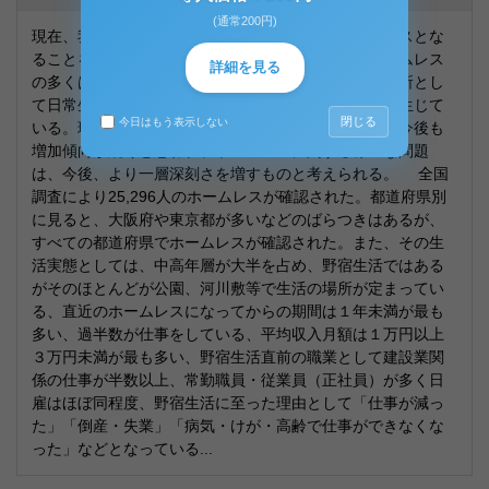
(通常200円)
現在、我が国には、自立の意思がありながらホームレスとな
ることを余儀なくされた者が多数存在している。ホームレス
詳細を見る
の多くは、都市公園、河川、道路、駅舎等を起居の場所とし
て日常生活を送っており、地域社会との軋轢が随所に生じて
閉じる
今日はもう表示しない
いる。現下の厳しい経済情勢の下、ホームレスの数は今後も
増加傾向が続くと思われ、ホームレスに関する様々な問題
は、今後、より一層深刻さを増すものと考えられる。 全国
調査により25,296人のホームレスが確認された。都道府県別
に見ると、大阪府や東京都が多いなどのばらつきはあるが、
すべての都道府県でホームレスが確認された。また、その生
活実態としては、中高年層が大半を占め、野宿生活ではある
がそのほとんどが公園、河川敷等で生活の場所が定まってい
る、直近のホームレスになってからの期間は１年未満が最も
多い、過半数が仕事をしている、平均収入月額は１万円以上
３万円未満が最も多い、野宿生活直前の職業として建設業関
係の仕事が半数以上、常勤職員・従業員（正社員）が多く日
雇はほぼ同程度、野宿生活に至った理由として「仕事が減っ
た」「倒産・失業」「病気・けが・高齢で仕事ができなくな
った」などとなっている...