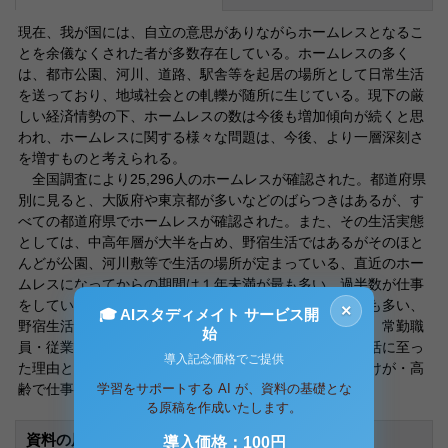
現在、我が国には、自立の意思がありながらホームレスとなるこ
とを余儀なくされた者が多数存在している。ホームレスの多く
は、都市公園、河川、道路、駅舎等を起居の場所として日常生活
を送っており、地域社会との軋轢が随所に生じている。現下の厳
しい経済情勢の下、ホームレスの数は今後も増加傾向が続くと思
われ、ホームレスに関する様々な問題は、今後、より一層深刻さ
を増すものと考えられる。
全国調査により25,296人のホームレスが確認された。都道府県
別に見ると、大阪府や東京都が多いなどのばらつきはあるが、す
べての都道府県でホームレスが確認された。また、その生活実態
としては、中高年層が大半を占め、野宿生活ではあるがそのほと
んどが公園、河川敷等で生活の場所が定まっている、直近のホー
ムレスになってからの期間は１年未満が最も多い、過半数が仕事
をしている、平均収入月額は１万円以上３万円未満が最も多い、
×
🎓 AIスタディメイト サービス開
野宿生活直前の職業として建設業関係の仕事が半数以上、常勤職
始
員・従業員（正社員）が多く日雇はほぼ同程度、野宿生活に至っ
導入記念価格でご提供
た理由として「仕事が減った」「倒産・失業」「病気・けが・高
齢で仕事ができなくなった」などとなっている。
学習をサポートする AI が、資料の基礎とな
る原稿を作成いたします。
資料の原本内容
導入価格：100円