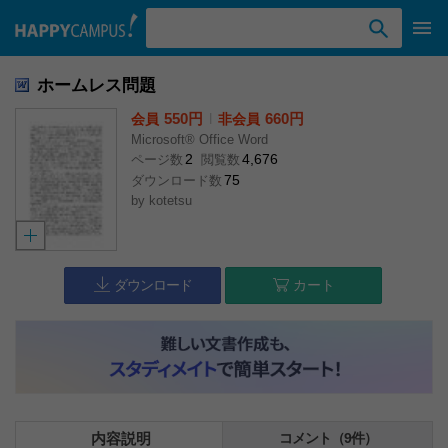
検索ワード入力
ホームレス問題
550円
l
660円
会員
非会員
Microsoft® Office Word
2
4,676
ページ数
閲覧数
75
ダウンロード数
by
kotetsu
ダウンロード
カート
内容説明
コメント（9件）