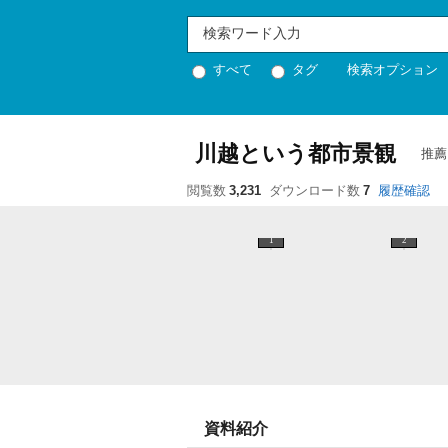
すべて
タグ
検索オプション
川越という都市景観
推薦
閲覧数
3,231
ダウンロード数
7
履歴確認
1
2
資料紹介