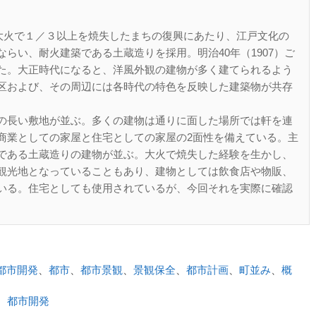
大火で１／３以上を焼失したまちの復興にあたり、江戸文化の
らい、耐火建築である土蔵造りを採用。明治40年（1907）ご
た。大正時代になると、洋風外観の建物が多く建てられるよう
区および、その周辺には各時代の特色を反映した建築物が共存
の長い敷地が並ぶ。多くの建物は通りに面した場所では軒を連
商業としての家屋と住宅としての家屋の2面性を備えている。主
である土蔵造りの建物が並ぶ。大火で焼失した経験を生かし、
観光地となっていることもあり、建物としては飲食店や物販、
いる。住宅としても使用されているが、今回それを実際に確認
都市開発
、
都市
、
都市景観
、
景観保全
、
都市計画
、
町並み
、
概
、
都市開発