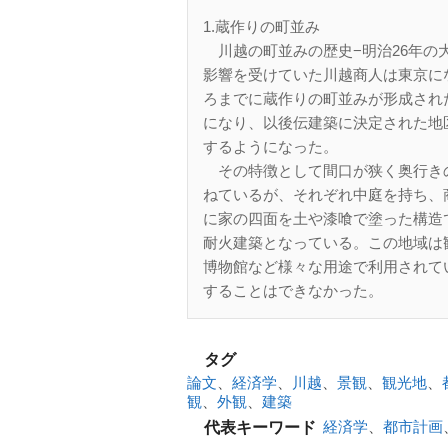
1.蔵作りの町並み
川越の町並みの歴史−明治26年の
影響を受けていた川越商人は東京にな
ろまでに蔵作りの町並みが形成され
になり、以後伝建築に決定された地
するようになった。
その特徴として間口が狭く奥行き
ねているが、それぞれ中庭を持ち、
に家の四面を土や漆喰で塗った構造
耐火建築となっている。この地域は
博物館など様々な用途で利用されて
することはできなかった。
タグ
論文
、
経済学
、
川越
、
景観
、
観光地
、
観
、
外観
、
建築
経済学
、
都市計画
代表キーワード