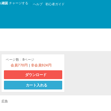
入確認
チャージする
へルプ
初心者ガイド
ページ数 :
8
ページ
6
7
8
会員
770円
非会員
924円
|
ダウンロード
カート入れる
広告