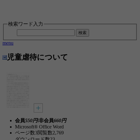
検索ワード入力
検索
menu
児童虐待について
会員
550円
l
非会員
660円
Microsoft® Office Word
ページ数
3
閲覧数
2,769
ダウンロード数
23