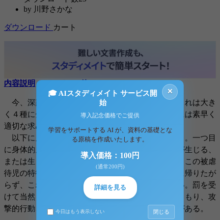
by
川野さかな
ダウンロード
カート
内容説明
コメント（6件）
×
🎓 AIスタディメイト サービス開
今、深刻な社会問題となっている児童の虐待。これは大き
始
く４種に分類される。保育士は虐待を発見した際には素早く
導入記念価格でご提供
適切な求められるのである。
学習をサポートする AI が、資料の基礎とな
以下に虐待の種類と被虐待児の特徴を述べていく。一つ目
る原稿を作成いたします。
に身体的虐待がある。これは、児童の身体に外傷が生じる、
導入価格：100円
または生じる恐れのある暴行を加えることである。この被虐
(通常200円)
待児の特徴として説明のつかないあざやケガ。家に帰りたが
らず、これらについての納得のいく説明をできない。罰を受
詳細を見る
けて当然と感じ、それを他人にも要求する。ひきこもり、攻
撃的行動、いじめなどの極端な行動を取る、などがある。
閉じる
今日はもう表示しない