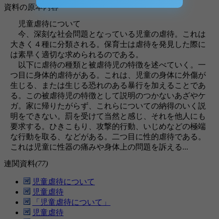
資料の原本内容
児童虐待について
今、深刻な社会問題となっている児童の虐待。これは
大きく４種に分類される。保育士は虐待を発見した際に
は素早く適切な求められるのである。
以下に虐待の種類と被虐待児の特徴を述べていく。一
つ目に身体的虐待がある。これは、児童の身体に外傷が
生じる、または生じる恐れのある暴行を加えることであ
る。この被虐待児の特徴として説明のつかないあざやケ
ガ。家に帰りたがらず、これらについての納得のいく説
明をできない。罰を受けて当然と感じ、それを他人にも
要求する。ひきこもり、攻撃的行動、いじめなどの極端
な行動を取る、などがある。二つ目に性的虐待である。
これは児童に性器の痛みや身体上の問題を訴える...
連関資料
(77)
児童虐待について
児童虐待
「児童虐待について」
児童虐待