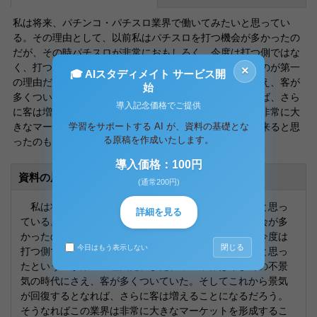
私は将来、パチンコ・パチスロ業界で働いてみたいと思ってい
る。その理由として、以前私はパチスロを打つ機会が多かったの
だが、その時パチスロが非常におもしろく、今度は打つ側ではな
く、打つ台を提供する側で働いてみたいと思ったというのが第一
×
🎓 AIスタディメイト サービス開
の理由だ。また、この業界は今までの不景気の時代にさえ、客が
始
多くついていた。そしてこれから景気が回復するとなれば、さら
導入記念価格でご提供
に客は増えることになるだろう。そうなればこの業界は非常に大
学習をサポートする AI が、資料の基礎とな
きなマーケットを形成することになり、存分に仕事が出来ると思
る原稿を作成いたします。
ったのも理由の一つだ。
導入価格：100円
資料の原本内容
(通常200円)
私は将来、パチンコ・パチスロ業界で働いてみたいと思っ
詳細を見る
ている。その理由として、以前私はパチスロを打つ機会が多
かったのだが、その時パチスロが非常におもしろく、今度は
閉じる
今日はもう表示しない
打つ側ではなく、打つ台を提供する側で働いてみたいと思っ
たというのが第一の理由だ。また、この業界は今までの不景
気の時代にさえ、客が多くついていた。そしてこれから景気
が回復するとなれば、さらに客は増えることになるだろう。
そうなればこの業界は非常に大きなマーケットを形成するこ