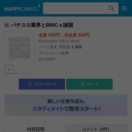
検索ワード入力
パチスロ業界とBRICｓ諸国
550円
l
660円
会員
非会員
Microsoft® Office Word
1
1,485
ページ数
閲覧数
0
ダウンロード数
by
johhhh
ダウンロード
カート
内容説明
コメント（0件）