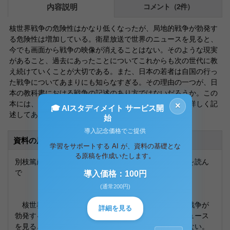
内容説明
コメント（2件）
核世界戦争の危険性はかなり低くなったが、局地的戦争が勃発す
る危険性は増加している。衛星放送で世界のニュースを見ると、
今でも画面から戦争の映像が消えることはない。そのような現実
があること、過去にあったことについてこれからも次の世代に教
え続けていくことが大切である。また、日本の若者は自国の行っ
た戦争についてあまりにも知らなすぎる。その理由の一つが、日
本の教科書における戦争の記述のあり方ではないだろうか。この
本には、他国の教科書が戦争について、これほどまでに詳しく記
×
🎓 AIスタディメイト サービス開
述してあるのかと驚かされた。
始
導入記念価格でご提供
資料の原本内容
学習をサポートする AI が、資料の基礎とな
る原稿を作成いたします。
別枝篤彦 『戦争の教え方－世界の教科書に見る－』を読ん
で
導入価格：100円
(通常200円)
核世界戦争の危険性はかなり低くなったが、局地的戦争が
詳細を見る
勃発する危険性は増加している。衛星放送で世界のニュース
を見ると、今でも画面から戦争の映像が消えることはない。