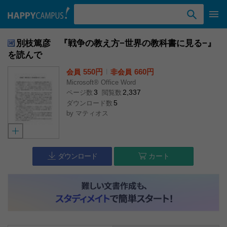
検索ワード入力
別枝篤彦 『戦争の教え方−世界の教科書に見る−』
を読んで
550円
l
660円
会員
非会員
Microsoft® Office Word
3
2,337
ページ数
閲覧数
5
ダウンロード数
by
マティオス
ダウンロード
カート