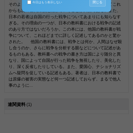
閉じる
今日はもう表示しない
そのような現実があること、過去にあったことについてこれ
からも次の世代に教え続けていくことが大切である。また、
日本の若者は自国の行った戦争についてあまりにも知らなす
ぎる。その理由の一つが、日本の教科書における戦争の記述
のあり方ではないだろうか。この本には、他国の教科書が戦
争について、これほどまでに詳しく記述してあるのかと驚か
された。 他国の教科書には、戦争とは何か、人間はなぜ殺
し合うのか、さらに戦争を分析する眼などについて記述があ
るものもある。教科書への戦争の書き方は国により随分と異
なり、国によって自国が行った戦争を無視したり、美化した
り、深く反省したりしている。また、愛国心、ナショナリズ
ムへ疑問を促している記述もある。著者は、日本の教科書で
は原爆の被害の実態など何一つ記述しておらず、まるで他人
事のように...
連関資料
(1)