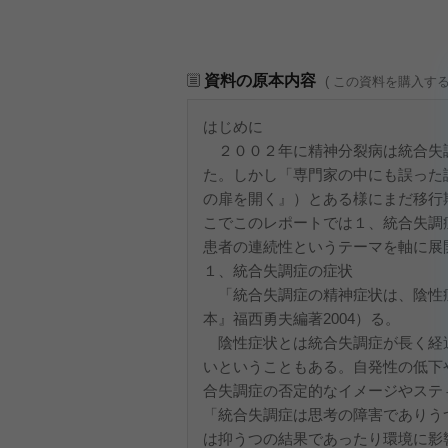
資料の原本内容
( この資料を購入す
はじめに
２００２年に精神分裂病は統合失
た。しかし「専門家の中にも誤った認
の扉を開く』）とある様にまだ移行
こでこのレポートでは１、統合失調
患者の連続性というテーマを軸に展
１、統合失調症の症状
「統合失調症の精神症状は、陰性
本』福西勇夫編著2004）る。
陰性症状とは統合失調症が長く経
いということもある。自発性の低下
合失調症の否定的なイメージやステ
「統合失調症は思考の障害でありうつ
は抑うつの結果であったり環境に影