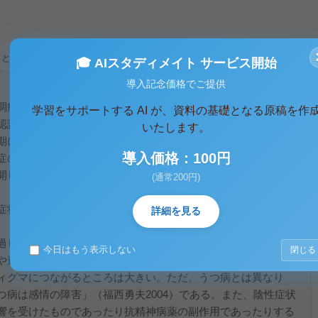
ると、テキストデータがみえます。 )
🎓 AIスタディメイト サービス開始
導入記念価格でご提供
調症へと改名され前者の持つネガティブなイメージは軽減され
学習をサポートする AI が、資料の基礎となる原稿を作
識をしているものがいる」（日本精神神経学会監訳2002『心
いたします。
期にあり統合失調症への認識は定着していないようである。そ
導入価格：100円
症の症状 ２、統合失調症の原因という章を設けて健常者と罹
開していく。
(通常200円)
症状と陽性症状に大別でき」（『統合失調症の疑問に応える
詳細を見る
過していくにつれて明らかになることが多く、見過ごされやす
今日はもう表示しない
閉じる
や道徳的感情の麻痺、感情鈍磨など精神活動の低下を指し、統
ィグマにつながるところは大きい。ただ、うつ病とは異なり
病は感情の障害」（福西勇夫2004）である。また、陰性症状
響を受けたものであったり抗精神病薬の副作用であったりする