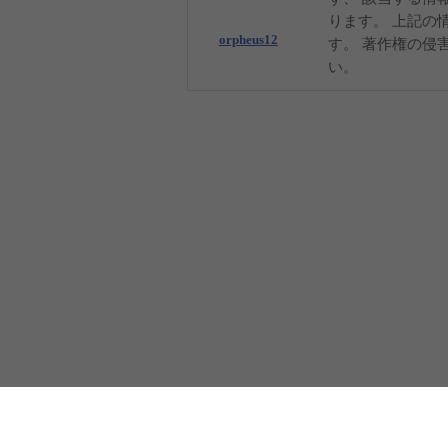
ります。 上記の
orpheus12
す。 著作権の侵
い。