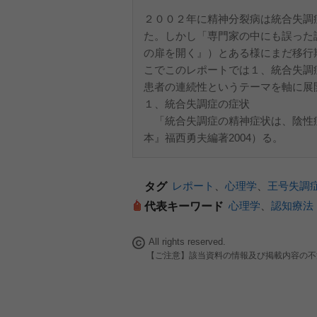
２００２年に精神分裂病は統合失調
た。しかし「専門家の中にも誤った認
の扉を開く』）とある様にまだ移行
こでこのレポートでは１、統合失調
患者の連続性というテーマを軸に展
１、統合失調症の症状
「統合失調症の精神症状は、陰性
本』福西勇夫編著2004）る。
レポート
、
心理学
、
王号失調
タグ
心理学
、
認知療法
代表キーワード
All rights reserved.
【ご注意】該当資料の情報及び掲載内容の不