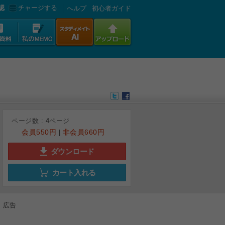
認
チャージする
へルプ
初心者ガイド
ページ数 :
4
ページ
会員
550円
非会員
660円
|
ダウンロード
カート入れる
広告