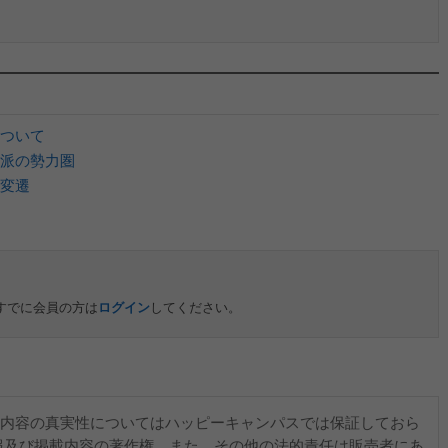
ついて
派の勢力圏
変遷
すでに会員の方は
ログイン
してください。
内容の真実性についてはハッピーキャンパスでは保証しておら
報及び掲載内容の著作権、また、その他の法的責任は販売者にあ