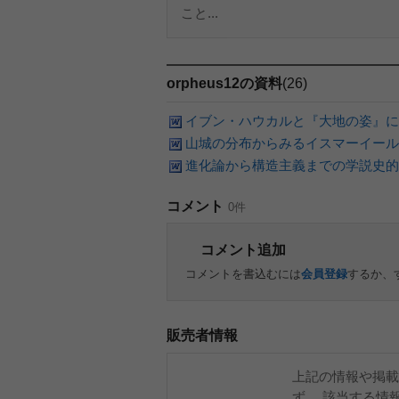
こと...
orpheus12の資料
(26)
イブン・ハウカルと『大地の姿』に
山城の分布からみるイスマーイール
進化論から構造主義までの学説史的
コメント
0件
コメント追加
コメントを書込むには
会員登録
するか、
販売者情報
上記の情報や掲載
ず、 該当する情