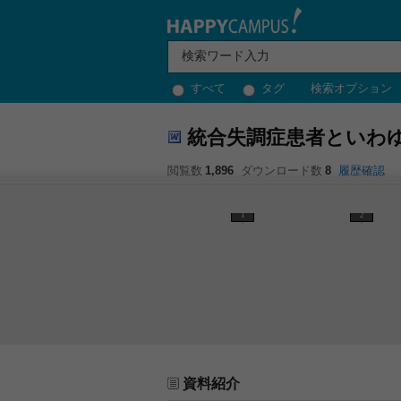
すべて
タグ
検索オプション
統合失調症患者といわ
閲覧数
1,896
ダウンロード数
8
履歴確認
1
2
資料紹介