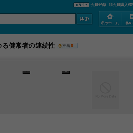
会員登録
非会員購入確
ゆる健常者の連続性
推薦
0
3
4