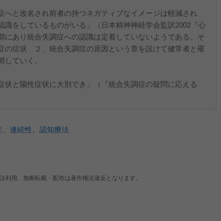
症へと改名され前者の持つネガティブなイメージは軽減され
識をしているものがいる」（日本精神神経学会監訳2002『心
期にあり統合失調症への認識は定着していないようである。そ
症の症状 ２、統合失調症の原因という章を設けて健常者と罹
開していく。
症状と陽性症状に大別でき」（『統合失調症の疑問に応える
症
、
連続性
、
認知療法
法利用、無断転載・配布は著作権法違反となります。