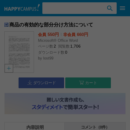
検索ワード入力
商品の有効的な部分分け方法について
550円
l
660円
会員
非会員
Microsoft® Office Word
2
1,706
ページ数
閲覧数
0
ダウンロード数
by
lost99
ダウンロード
カート
内容説明
コメント（0件）