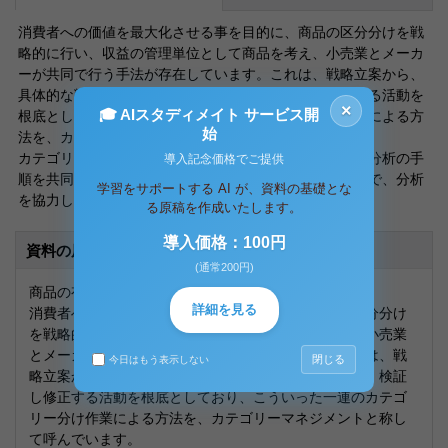
消費者への価値を最大化させる事を目的に、商品の区分分けを戦
略的に行い、収益の管理単位として商品を考え、小売業とメーカ
ーが共同で行う手法が存在しています。これは、戦略立案から、
具体的な戦術まで考案し、それを実施し、検証し修正する活動を
×
🎓 AIスタディメイト サービス開
根底としており、こういった一連のカテゴリー分け作業による方
始
法を、カテゴリーマネジメントと称して呼んでいます。
カテゴリーマネジメントには、小売業とメーカーが商品分析の手
導入記念価格でご提供
順を共同で考察していき、互いにデータを持ち寄ることで、分析
学習をサポートする AI が、資料の基礎とな
を協力し合いながら行っていく手法です。
る原稿を作成いたします。
導入価格：100円
資料の原本内容
(通常200円)
商品の有効的な部分分け方法について
詳細を見る
消費者への価値を最大化させる事を目的に、商品の区分分け
を戦略的に行い、収益の管理単位として商品を考え、小売業
とメーカーが共同で行う手法が存在しています。これは、戦
閉じる
今日はもう表示しない
略立案から、具体的な戦術まで考案し、それを実施し、検証
し修正する活動を根底としており、こういった一連のカテゴ
リー分け作業による方法を、カテゴリーマネジメントと称し
て呼んでいます。