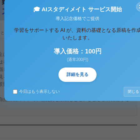
🎓 AIスタディメイト サービス開始
導入記念価格でご提供
学習をサポートする AI が、資料の基礎となる原稿を作
ると、テキストデータがみえます。 )
いたします。
導入価格：100円
上げられていますが、そもそも景観というものはいかなるもの
(通常200円)
は考察していきたいと思っています。景観には、人間を主体と
指しています。一般的には、風景として、景観は同じように扱
詳細を見る
見る人の心や感情など、また知識を介して主観的に捉えられる
景観には、客体を客観的に、そして科学的に捉えたものとして
今日はもう表示しない
閉じる
自然景観について、歴史的な景観などを、さまざまに分類する