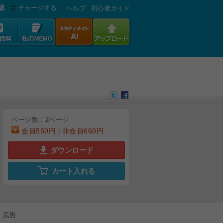
認
チャージする
へルプ
初心者ガイド
ページ数 :
2
ページ
会員
550円
非会員
660円
|
ダウンロード
カート入れる
広告