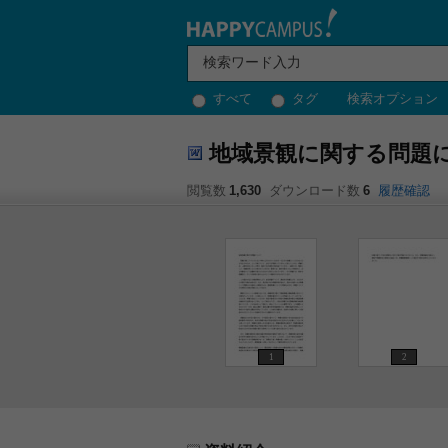
すべて
タグ
検索オプション
地域景観に関する問題
閲覧数
1,630
ダウンロード数
6
履歴確認
1
2