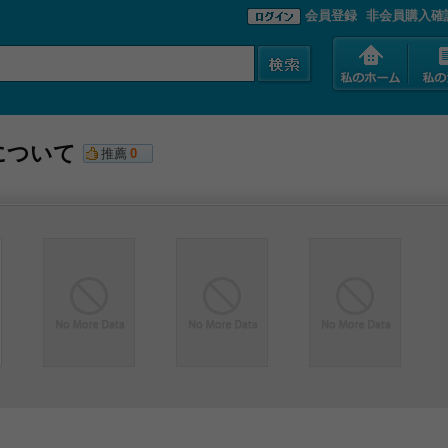
会員登録
非会員購入確
について
推薦
0