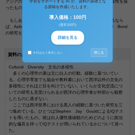
学習をサポートする AI が、資料の基礎とな
アジアの教育の違いを扱ったもの、言語や認識の文化多様性を扱
る原稿を作成いたします。
ったものなどがある。
導入価格：100円
もしあなたが広く文化を扱った心理学研究に興味があるなら
(通常200円)
ば、AziboやMatsumoto、Moghaddamらや Smith and Bond
の研究を見るのもよいだろう。
詳細を見る
閉じる
今日はもう表示しない
資料の原本内容
Cultural Diversity 文化の多様性
多くの心理学の著は主に白人の行動、経験に基づいてい
る。心理学専攻でも協会や教科書において西洋以外の文化の
多様性にそれほど目を向けていない。いくらか文化交流につ
いての研究も見受けられるが西洋の心理学者が外部から観察
したものに過ぎない。
ここでは西洋世界における黒人の経験に基づいた研究を三
つ集めている。ひとつはStephen Jay GouldによるIQテス
トを用いたもの。彼は白人優性価値観のためどのように政治
的な偏見を持ってIQテストが用いられているかについて述べ
た。