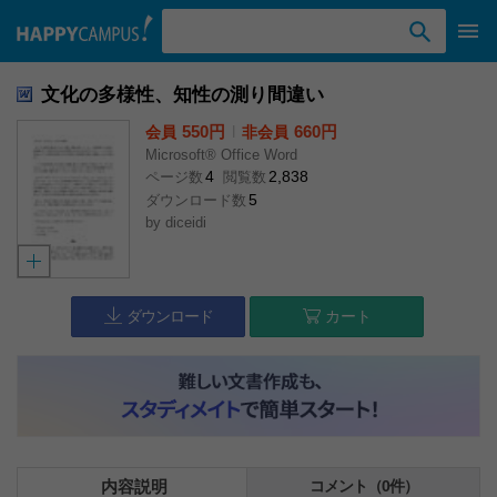
検索ワード入力
文化の多様性、知性の測り間違い
550円
l
660円
会員
非会員
Microsoft® Office Word
4
2,838
ページ数
閲覧数
5
ダウンロード数
by
diceidi
ダウンロード
カート
内容説明
コメント（0件）