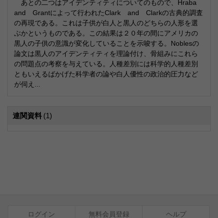
あとの二つはアイデンティティについてのもので、Hraba
and Grantによって行われたClark and Clarkの古典的調査
の再現である。これは子供が白人と黒人のどちらの人形を選
ぶかというものである。この結果は２０年の間にアメリカの
黒人の子供の意識が変化していることを示唆する。Noblesの
論文は黒人のアイデンティティを理論付け、骨組みにこれら
の問題点の考察を与えている。人種差別には科学的人種差別
ともいえるばかげた科学者の論や白人優性の政治的圧力など
が伺え...
連関資料
(1)
ログイン
無料会員登録
ヘルプ