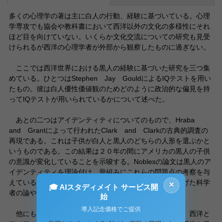
多くの心理学の著は主に白人の行動、経験に基づいている。心理
学専攻でも協会や教科書において西洋以外の文化の多様性にそれ
ほど目を向けていない。いくらか文化交流についての研究も見受
けられるが西洋の心理学者が外部から観察したものに過ぎない。
ここでは西洋世界における黒人の経験に基づいた研究を三つ集
めている。ひとつはStephen Jay GouldによるIQテストを用い
たもの。彼は白人優性価値観のためどのように政治的な偏見を持
ってIQテストが用いられているかについて述べた。
あとの二つはアイデンティティについてのもので、Hraba
and Grantによって行われたClark and Clarkの古典的調査の
再現である。これは子供が白人と黒人のどちらの人形を選ぶかと
いうものである。この結果は２０年の間にアメリカの黒人の子供
の意識が変化していることを示唆する。Noblesの論文は黒人のア
イデンティティを理論付け、骨組みにこれらの問題点の考察を与
えている。人種差別には科学的人種差別ともいえるばかげた科学
×
🎓 AIスタディメイト サービス開
者の論や白人優性の政治的圧力などが伺える。
始
導入記念価格でご提供
他にも、新生児の行動を文化の差異から研究した論文、西洋と