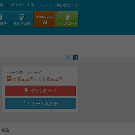
認
チャージする
へルプ
初心者ガイド
ページ数 :
2
ページ
会員
550円
非会員
660円
|
ダウンロード
カート入れる
広告