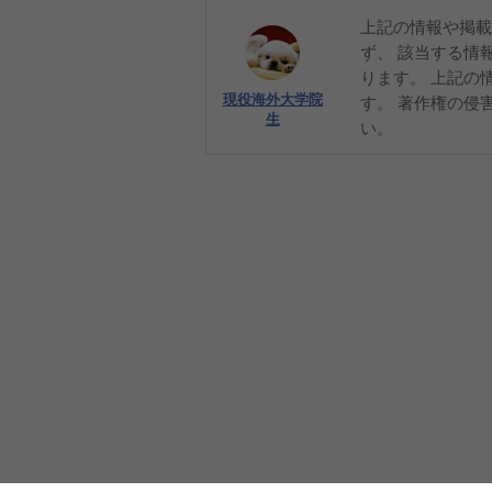
上記の情報や掲載
ず、 該当する情
ります。 上記の
現役海外大学院
す。 著作権の侵
生
い。