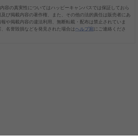
内容の真実性についてはハッピーキャンパスでは保証しておら
報及び掲載内容の著作権、また、その他の法的責任は販売者にあ
情報や掲載内容の違法利用、無断転載・配布は禁止されていま
害、名誉毀損などを発見された場合は
ヘルプ宛
にご連絡くださ