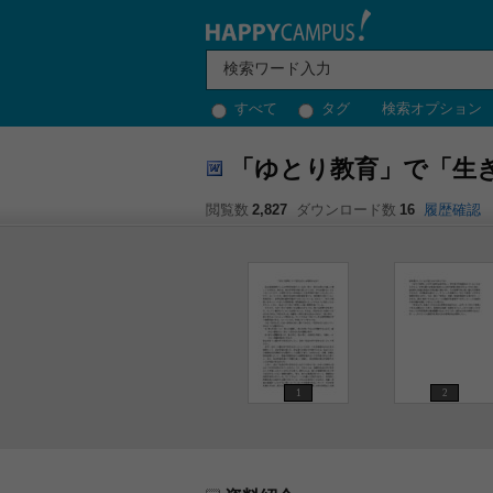
すべて
タグ
検索オプション
「ゆとり教育」で「生
閲覧数
2,827
ダウンロード数
16
履歴確認
1
2