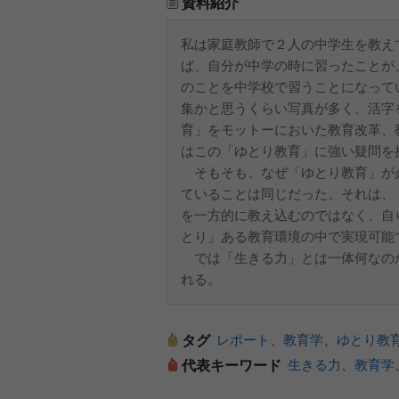
資料紹介
私は家庭教師で２人の中学生を教え
ば、自分が中学の時に習ったことが
のことを中学校で習うことになって
集かと思うくらい写真が多く、活字
育」をモットーにおいた教育改革、
はこの「ゆとり教育」に強い疑問を
そもそも、なぜ「ゆとり教育」が
ていることは同じだった。それは、
を一方的に教え込むのではなく、自
とり」ある教育環境の中で実現可能
では「生きる力」とは一体何なの
れる。
レポート
、
教育学
、
ゆとり教
タグ
生きる力
、
教育学
代表キーワード