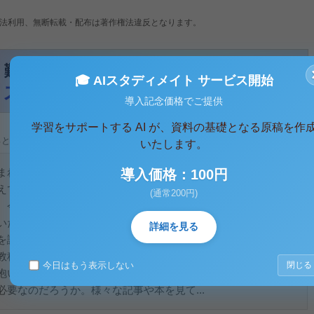
法利用、無断転載・配布は著作権法違反となります。
🎓 AIスタディメイト サービス開始
導入記念価格でご提供
学習をサポートする AI が、資料の基礎となる原稿を作
ると、テキストデータがみえます。 )
いたします。
まれるか？
導入価格：100円
えているが、時々、自分の頃との違いに驚くことがある。例え
(通常200円)
、今では習わなくてよくなっていたり、小学校でやるべき内容
いたり、ということだ。理科や社会科の教科書を見ても、資料
詳細を見る
を読む箇所が極めて少なくなっている。おそらく、「ゆとり教
教科書改訂によってそのように変わったのだろう。しかし、私
今日はもう表示しない
閉じる
抱いている。
要なのだろうか。様々な記事や本を見て...