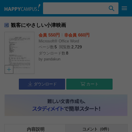
検索ワード入力
観客にやさしい小津映画
550円
l
660円
会員
非会員
Microsoft® Office Word
5
2,729
ページ数
閲覧数
8
ダウンロード数
by
pandakun
ダウンロード
カート
内容説明
コメント（0件）