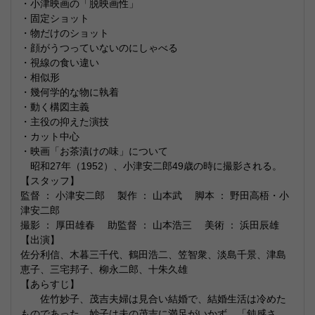
・小津映画の「脱映画性」
・固定ショット
・物だけのショット
・顔がうつっていないのにしゃべる
・視線の食い違い
・相似形
・幾何学的な物に執着
・動く構図主義
・主役の抑えた演技
・カット中心
・映画「お茶漬けの味」について
昭和27年（1952）、小津安二郎49歳の時に撮影される。
【スタッフ】
監督 ： 小津安二郎 製作 ： 山本武 脚本 ： 野田高梧・小
津安二郎
撮影 ： 厚田雄春 助監督 ： 山本浩三 美術 ： 浜田辰雄
【出演】
佐分利信、木暮三千代、鶴田浩二、笠智衆、淡島千景、津島
恵子、三宅邦子、柳永二郎、十朱久雄
【あらすじ】
佐竹妙子、茂吉夫婦は見合い結婚で、結婚生活は冷めた
ものであった。妙子は夫の茂吉に満足がいかず、「鈍感さ