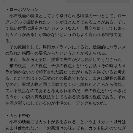
・ローポジション
小津映画の特徴としてよく挙げられる特徴の一つとして、ロー
アングルで撮影されたシーンがほとんどであることがある。そし
て低い位置に設定されたカメラ（なんと、脚立を短くしてしまっ
たカメラがある）が動かないというのもよく言われる特徴であ
る。
その原因として、厚田カメラマンによると、絵画的にバランス
の取れた構図への要求からだということが考えられる。
また、私が考えるに、授業で先生が少しお話してくださった
「猫の視点、犬の視点、子供の視点」というお話（その時はカメ
ラが動かないので却下された説だったが）も的を得ていると考え
る。ただそれはその三者のどの視点でもなく、まさに観客の視点
なのだ。登場人物と同じ目線でなく少し離れたところから傍観し
ている視点なのであると考えられるのだ。神の視点というべきだ
ろうか、小説の表現技法としてもある統括者の視点である、それ
を浮き彫りにしているのが小津のローアングルなのだ。
・カット中心
小津の映画にはカットが多用される、というよりカット以外は
あまり使われない。「お茶漬けの味」でも、カット以外のつなぎ