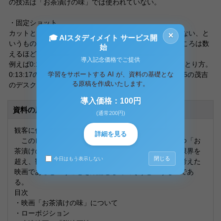
の技法は「お茶漬けの味」では使われていない。
・固定ショット
カットとともに小津の特徴とされることにカメラが動かない、と
×
🎓 AIスタディメイト サービス開
いうものがある。固定ショット（ヒックス）ではないところは数
始
えるほどしかない。
導入記念価格でご提供
例えば0:12:02の部屋の一部をうつしておいてひいていくとり方。
学習をサポートする AI が、資料の基礎とな
0:13:17の登場人物を追ってカメラが動くシーン。0:35:35の茂吉
る原稿を作成いたします。
のデスクを寄りでとるシーン。などがある。
導入価格：100円
資料の原本内容
(通常200円)
観客に優しい小津映画
詳細を見る
このレポートは、小津映画の特徴を、小津映画の一つ「お
茶漬けの味」において確認を行い、小津映画は映画の限界を
閉じる
今日はもう表示しない
超え、観客に本当の意味で優しい、観客のことを良く考えた
映画であるということを結論として出そうというものであ
る。
目次
・映画「お茶漬けの味」について
・ローポジション