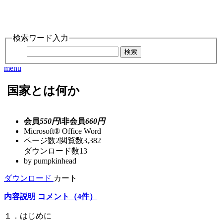
検索ワード入力
検索
menu
国家とは何か
会員
550円
l
非会員
660円
Microsoft® Office Word
ページ数
2
閲覧数
3,382
ダウンロード数
13
by
pumpkinhead
ダウンロード
カート
内容説明
コメント（4件）
１．はじめに