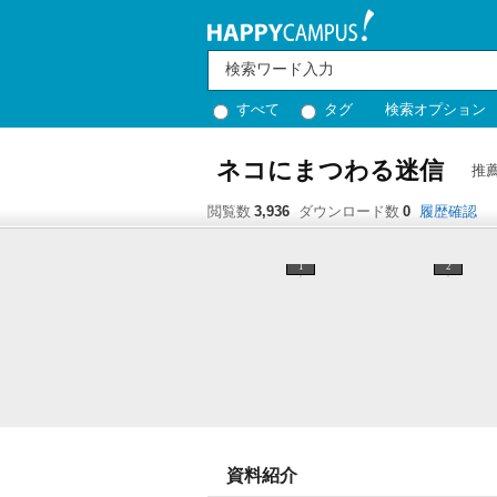
すべて
タグ
検索オプション
ネコにまつわる迷信
推
閲覧数
3,936
ダウンロード数
0
履歴確認
1
2
資料紹介