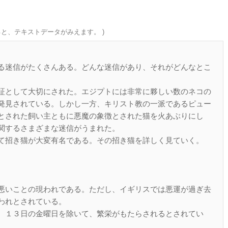
ると、テキストデータがみえます。 )
る迷信がたくさんある。どんな迷信があり、それがどんなとこ
証として大切にされた。エジプトには非常に夥しい数のネコの
発見されている。しかし一方、キリスト教の一派であるピュー
とされた飼い主ともに悪魔の象徴とされた猫を火あぶりにし
関するさまざまな迷信がうまれた。
て招き猫が大変有名である。その招き猫を詳しく見ていく。
悪いことの現われである。ただし、イギリスでは悪運が過ぎ去
われとされている。
、１３日の金曜日を除いて、繁栄がもたらされるとされてい