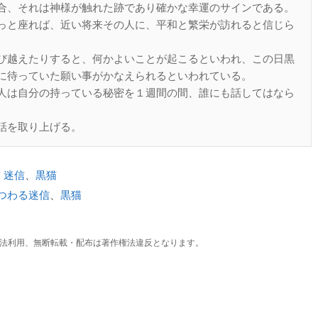
合、それは神様が触れた跡であり確かな幸運のサインである。
っと座れば、近い将来その人に、平和と繁栄が訪れると信じら
び越えたりすると、何かよいことが起こるといわれ、この日黒
に待っていた願い事がかなえられるといわれている。
人は自分の持っている秘密を１週間の間、誰にも話してはなら
話を取り上げる。
、
迷信
、
黒猫
つわる迷信
、
黒猫
法利用、無断転載・配布は著作権法違反となります。