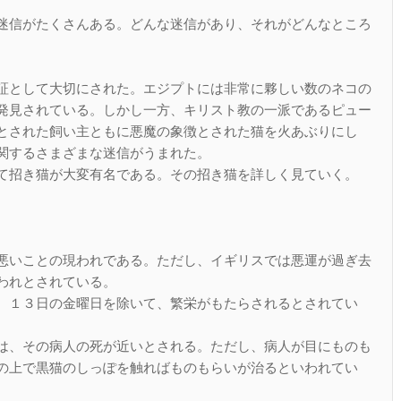
迷信がたくさんある。どんな迷信があり、それがどんなところ
証として大切にされた。エジプトには非常に夥しい数のネコの
発見されている。しかし一方、キリスト教の一派であるピュー
とされた飼い主ともに悪魔の象徴とされた猫を火あぶりにし
関するさまざまな迷信がうまれた。
て招き猫が大変有名である。その招き猫を詳しく見ていく。
悪いことの現われである。ただし、イギリスでは悪運が過ぎ去
われとされている。
、１３日の金曜日を除いて、繁栄がもたらされるとされてい
は、その病人の死が近いとされる。ただし、病人が目にものも
の上で黒猫のしっぽを触ればものもらいが治るといわれてい