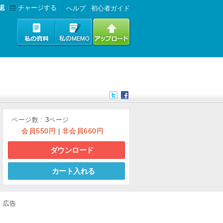
認
チャージする
へルプ
初心者ガイド
ページ数 :
3
ページ
会員
550円
非会員
660円
|
ダウンロード
カート入れる
広告