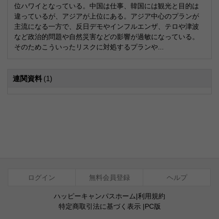
位ハワイとなっている。中国は仕事、韓国には観光と目的は
違っているが、アジアが上位にある。アジア中心のプランが
主流になる一方で、反日デモやインフルエンザ、テロや津波
など政治的問題や自然災害などの影響が過敏になっている。
そのためこういったリスクに対処するプランや...
連関資料
(1)
ログイン
無料会員登録
ヘルプ
ハッピーキャンパスホーム
|
利用規約
特定商取引法に基づく表示
|
PC版