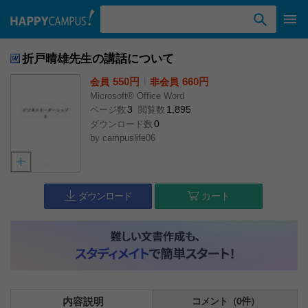
検索ワード入力
折戸晴雄先生の講話について
550円
l
660円
会員
非会員
Microsoft® Office Word
3
1,895
ページ数
閲覧数
0
ダウンロード数
by
campuslife06
ダウンロード
カート
内容説明
コメント（0件）