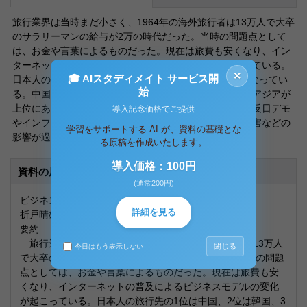
旅行業界は当時まだ小さく、1964年の海外旅行者は13万人で大卒
のサラリーマンの給与が2万の時代だった。当時の問題点として
は、お金や言葉によるものだった。現在は旅費も安くなり、イン
ターネットの普及によるビジネスモデルの変化が起こっている。
×
🎓 AIスタディメイト サービス開
日本人の旅行先の1位は中国、2位は韓国、3位ハワイとなってい
始
る。中国は仕事、韓国には観光と目的は違っているが、アジアが
上位にある。アジア中心のプランが主流になる一方で、反日デモ
導入記念価格でご提供
やインフルエンザ、テロや津波など政治的問題や自然災害などの
学習をサポートする AI が、資料の基礎とな
影響が過敏になっている。
る原稿を作成いたします。
導入価格：100円
資料の原本内容
(通常200円)
ビジネスリーダーシップ２
詳細を見る
折戸晴雄先生の講話について
要約
旅行業界は当時まだ小さく、1964年の海外旅行者は13万人
閉じる
今日はもう表示しない
で大卒のサラリーマンの給与が2万の時代だった。当時の問題
点としては、お金や言葉によるものだった。現在は旅費も安
くなり、インターネットの普及によるビジネスモデルの変化
が起こっている。日本人の旅行先の1位は中国、2位は韓国、3