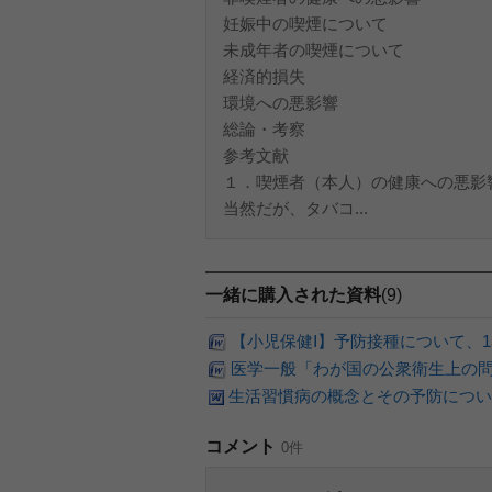
妊娠中の喫煙について
未成年者の喫煙について
経済的損失
環境への悪影響
総論・考察
参考文献
１．喫煙者（本人）の健康への悪影
当然だが、タバコ...
一緒に購入された資料
(9)
【小児保健Ⅰ】予防接種について、1
医学一般「わが国の公衆衛生上の
生活習慣病の概念とその予防につい
コメント
0件