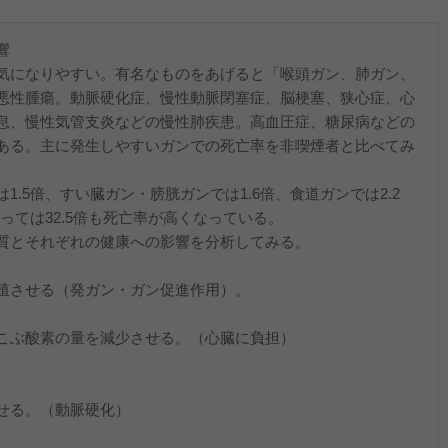
響
気になりやすい。有名なものをあげると「喉頭ガン、肺ガン、
悪性腫瘍。動脈硬化症、慢性動脈閉塞症、脳梗塞、狭心症、心
息、慢性気管支炎などの慢性肺疾患。高血圧症、糖尿病などの
ある。主に発生しやすいガンでの死亡率を非喫煙者と比べてみ
.5倍、すい臓ガン・膀胱ガンでは1.6倍、食道ガンでは2.2
っては32.5倍も死亡率が高くなっている。
質とそれぞれの健康への影響を分析してみる。
殖させる（発ガン・ガン促進作用）。
こぶ酸素の量を減少させる。（心臓に負担）
せる。（動脈硬化）