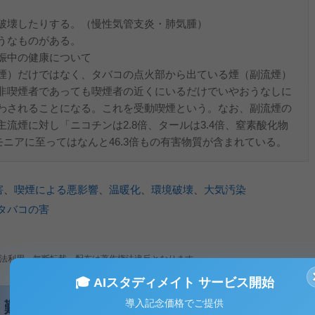
破壊したりする。（慢性気管支炎・肺気腫）
うなものがある。
娠中の健康について
煙）だけではなく、タバコの点火部から出ている煙（副流煙）
非喫煙者であっても喫煙者の近くにいるだけでいやおうなしに
わされることになる。これを受動喫煙という。なお、副流煙の
流煙に対し「ニコチンは2.8倍、タールは3.4倍、窒素酸化物
ンモニアに至ってはなんと46.3倍もの有害物質が含まれている。
害
、
喫煙による悪影響
、
温暖化
、
環境破壊
、
大気汚染
タバコの害
法利用、無断転載・配布は著作権法違反となります。
🎓 AIスタディメイト サービス開始
導入記念価格でご提供