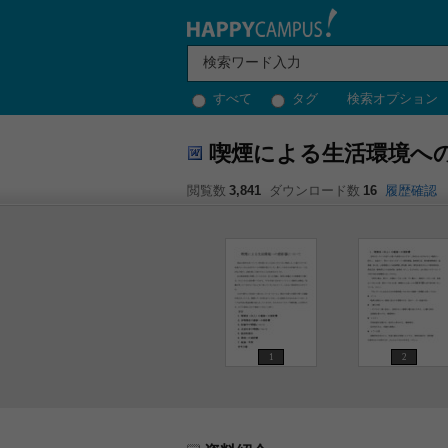
すべて
タグ
検索オプション
喫煙による生活環境へ
閲覧数
3,841
ダウンロード数
16
履歴確認
1
2