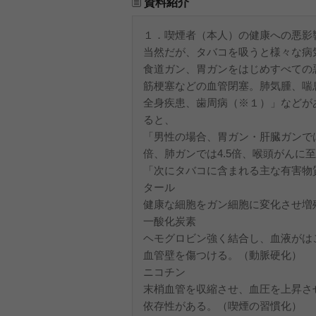
資料紹介
１．喫煙者（本人）の健康への悪影
当然だが、タバコを吸うと様々な病
食道ガン、胃ガンをはじめすべての
筋梗塞などの血管閉塞。肺気腫、喘
全身疾患、歯周病（※１）」などが
ると、
「男性の場合、胃ガン・肝臓ガンでは1
倍、肺ガンでは4.5倍、喉頭がんに至
「次にタバコに含まれる主な有害物
タール
健康な細胞をガン細胞に変化させ増
一酸化炭素
ヘモグロビン強く結合し、血液がは
血管壁を傷つける。（動脈硬化）
ニコチン
末梢血管を収縮させ、血圧を上昇さ
依存性がある。（喫煙の習慣化）