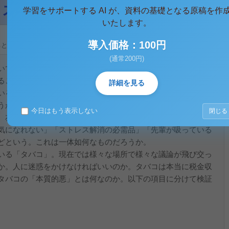
学習をサポートする AI が、資料の基礎となる原稿を作
いたします。
導入価格：100円
ると、テキストデータがみえます。 )
(通常200円)
いて
ることはないだろうか。地域によって違うだろうが、歩道のど
詳細を見る
いる。果たしてあなたは外国の友人に「これが私の街だ」と胸
うか。
今日はもう表示しない
閉じる
、友人も先輩も、高校の後輩までも喫煙者が大勢いる。その人
気になれない」「ストレス解消の必需品」「先輩が吸っている
どという。これは一体如何なものだろうか。
いる「タバコ」。現在では様々な場所で様々な議論が飛び交っ
か。人に迷惑をかけなければいいのか。タバコは本当に税金収
タバコの「本質的悪」とは何なのか。以下の項目に分けて検証