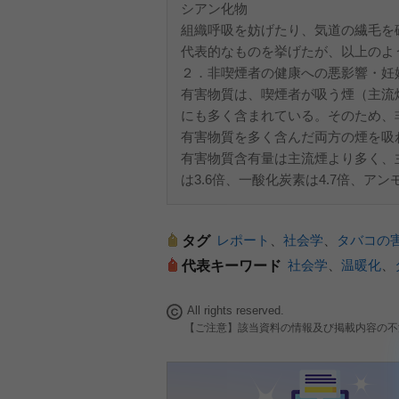
シアン化物
組織呼吸を妨げたり、気道の繊毛を
代表的なものを挙げたが、以上のよ
２．非喫煙者の健康への悪影響・妊
有害物質は、喫煙者が吸う煙（主流
にも多く含まれている。そのため、
有害物質を多く含んだ両方の煙を吸
有害物質含有量は主流煙より多く、主
は3.6倍、一酸化炭素は4.7倍、ア
レポート
、
社会学
、
タバコの
タグ
社会学
、
温暖化
、
代表キーワード
All rights reserved.
【ご注意】該当資料の情報及び掲載内容の不