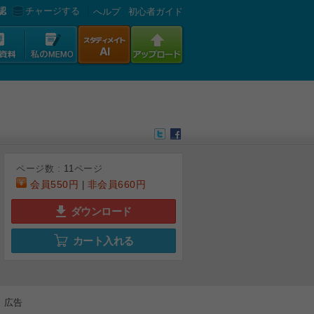
認
チャージする
へルプ
初心者ガイド
ページ数 :
11
ページ
会員
550円
非会員
660円
|
ダウンロード
カート入れる
6
7
8
9
広告