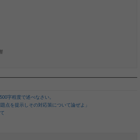
響
500字程度で述べなさい。
問題点を提示しその対応策について論ぜよ」
て