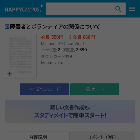
検索ワード入力
障害者とボランティアの関係について
550円
l
660円
会員
非会員
Microsoft® Office Word
2
2,690
ページ数
閲覧数
4
ダウンロード数
by
ptmiyake
ダウンロード
カート
内容説明
コメント（0件）