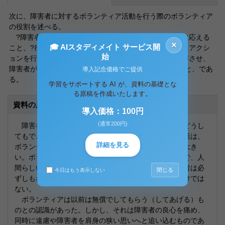
次に、障害者に対するボランティア活動を行う際のボランティア
の役割を述べる。
?障害者自身の自立や発達的課題や生活拡充のニーズに応える
×
🎓 AIスタディメイト サービス開
こと、?行政的施策へのアドバイスをして、ソーシャル・アクシ
始
ョンを行うこと、?地域住民に障害者の抱える問題を理解させ、
障害者が受け入れられる社会の基盤づくりをしていくこと、であ
導入記念価格でご提供
る。
学習をサポートする AI が、資料の基礎とな
る原稿を作成いたします。
資料の原本内容
導入価格：100円
(通常200円)
障害者には、それぞれがもつ障害の種類によって、どうし
てもできない行動がある。そのため、障害者の日常生活は、
詳細を見る
ボランティアの善意の活動による在宅介護への依存が大き
い。ボランティアの活動は、障害者の生活をより快適で、人
間らしいものにするためのものである。しかし、障害者は必
閉じる
今日はもう表示しない
ずしもボランティアが行う介護の全てを望んでいるわけでは
ない。
ボランティアは以前は無償でしてもらう（してあげる）も
のとの認識があった。しかし、それは障害者の良心を痛め、
同時に遠慮や障害者を肩身の狭い思いへと追い込むものであ