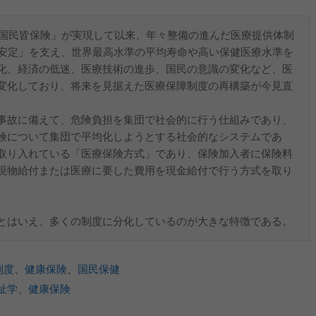
「国民皆保険」が実現して以来、年々整備の進んだ医療提供体制
「安定」を支え、世界最高水準の平均寿命や高い保健医療水準を
化、経済の低迷、医療技術の進歩、国民の意識の変化など、医
変化しており、将来を見据えた医療保障制度の再構築が今見直
事故に備えて、危険負担を集団で社会的に行う仕組みであり、
険について集団で平均化しようとする社会的なシステムであ
取り入れている「医療保険方式」であり、保険加入者に保険料
現物給付または医療に要した費用を現金給付で行う方式を取り
とはいえ、多くの制度に分化しているのが大きな特徴である。
制度
、
健康保険
、
国民保健
祉学
、
健康保険