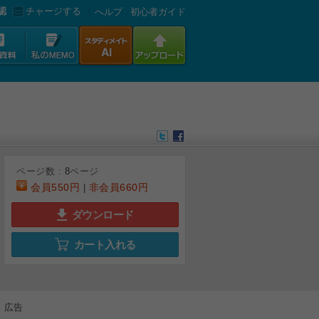
認
チャージする
へルプ
初心者ガイド
ページ数 :
8
ページ
会員
550円
非会員
660円
|
ダウンロード
カート入れる
6
7
8
広告