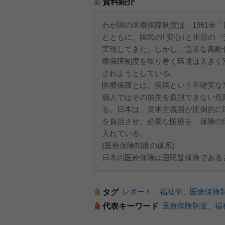
資料紹介
わが国の医療保障制度は、1961年
とともに、国民の｢安心｣と生活の
実現してきた。しかし、急速な高齢
療保障制度を取り巻く環境は大きく
されようとしている。
医療保障とは、疾病という不確実な
個人ではその損失を負担できない危
る。日本は、資本主義国が圧倒的に
を負担させ、必要な医療を、保険の
入れている。
(医療保険制度の体系)
日本の医療保険は国民皆保険である
レポート
、
福祉学
、
医療保険
タグ
医療保険制度
、
福
代表キーワード