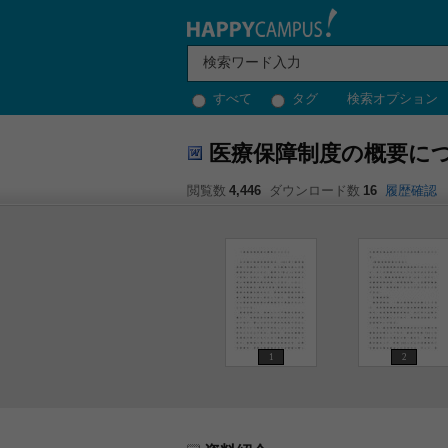
すべて
タグ
検索オプション
医療保障制度の概要に
閲覧数
4,446
ダウンロード数
16
履歴確認
1
2