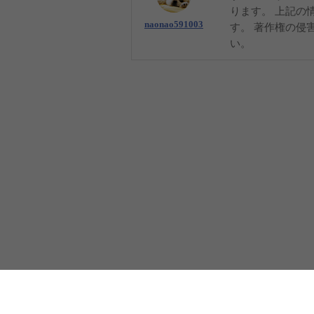
ります。 上記の
naonao591003
す。 著作権の侵
い。