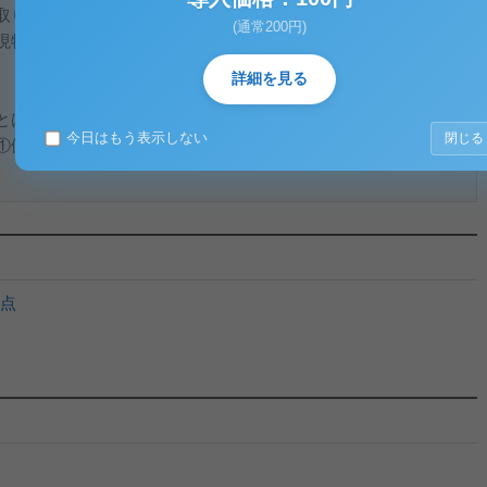
取り入れている「医療保険方式」であり、保険加入者に保険料
(通常200円)
現物給付または医療に要した費用を現金給付で行う方式を取り
詳細を見る
とはいえ、多くの制度に分化しているのが大きな特徴である。
今日はもう表示しない
閉じる
①健康保険制度（被用者保険）と②国民健康保険制度（地域保
点