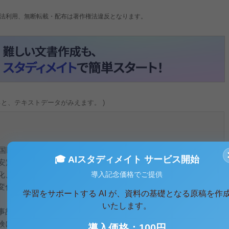
法利用、無断転載・配布は著作権法違反となります。
ると、テキストデータがみえます。 )
「国民皆保険」が実現して以来、年々整備の進んだ医療提供体制
🎓 AIスタディメイト サービス開始
「安定」を支え、世界最高水準の平均寿命や高い保健医療水準を
導入記念価格でご提供
化、経済の低迷、医療技術の進歩、国民の意識の変化など、医
変化しており、将来を見据えた医療保障制度の再構築が今見直
学習をサポートする AI が、資料の基礎となる原稿を作
いたします。
事故に備えて、危険負担を集団で社会的に行う仕組みであり、
険について集団で平均化しようとする社会的なシステムであ
導入価格：100円