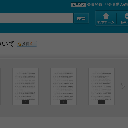
会員登録
非会員購入確
ついて
推薦
0
3
4
5