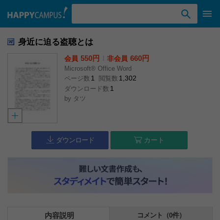
検索ワード入力
身近に迫る盗聴とは
550円
l
660円
会員
非会員
Microsoft® Office Word
1
1,302
ページ数
閲覧数
1
ダウンロード数
by
タツ
ダウンロード
カート
内容説明
コメント（0件）