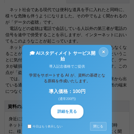
ネット社会である現代では便利な道具を手に入れたと同時に、
様々な危険も伴うようになりました。その中でもよく聞かれるの
が「データの盗聴」です。
電話などの盗聴は電話で会話している人以外の第三者が電話の
信号を途中で傍受することを示しますが、インターネットにおい
てもこのようなことが起こっています。
ネットにおけるデータの盗聴の特徴は、いくら盗んでもなくな
×
🎓 AIスタディメイト サービス開
ることがないということです。そして、盗聴されているというこ
始
とに気付きにくいことも問題です。盗聴したからといって、デー
タが破損したり変化が起こるというわけではないからです。この
導入記念価格でご提供
点が「盗み」と「盗聴」の大きな違いであると言えます。
学習をサポートする AI が、資料の基礎とな
では、実際どのような原理なのかというと、相手の端末から出
る原稿を作成いたします。
ている通信ケーブルをコネクタなどで分岐させて、盗聴者の端末
につなぐだけでできてしまいます。
導入価格：100円
(通常200円)
資料の原本内容
詳細を見る
身近に迫る盗聴とは
ネット社会である現代では便利な道具を手に入れたと同時
閉じる
今日はもう表示しない
に、様々な危険も伴うようになりました。その中でもよく聞