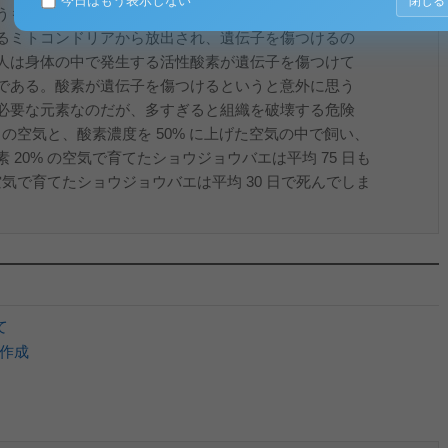
今日はもう表示しない
閉じる
うものであり、特に活性酸素と呼ばれる反応しやすい
るミトコンドリアから放出され、遺伝子を傷つけるの
人は身体の中で発生する活性酸素が遺伝子を傷つけて
である。酸素が遺伝子を傷つけるというと意外に思う
必要な元素なのだが、多すぎると組織を破壊する危険
うの空気と、酸素濃度を 50% に上げた空気の中で飼い、
20% の空気で育てたショウジョウバエは平均 75 日も
空気で育てたショウジョウバエは平均 30 日で死んでしま
て
の作成