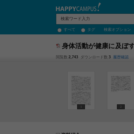
すべて
タグ
検索オプション
身体活動が健康に及ぼ
閲覧数
2,743
ダウンロード数
3
履歴確認
1
2