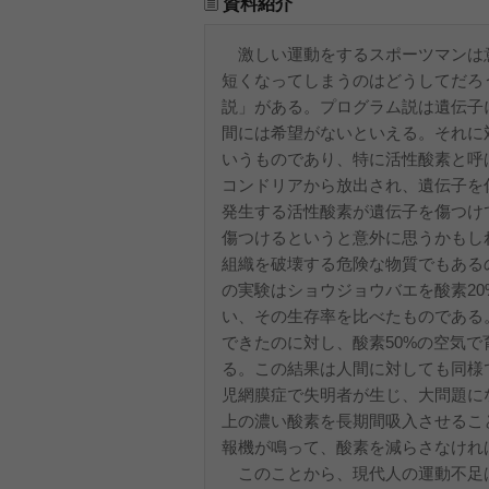
資料紹介
激しい運動をするスポーツマンは
短くなってしまうのはどうしてだろ
説」がある。プログラム説は遺伝子
間には希望がないといえる。それに
いうものであり、特に活性酸素と呼
コンドリアから放出され、遺伝子を
発生する活性酸素が遺伝子を傷つけ
傷つけるというと意外に思うかもし
組織を破壊する危険な物質でもある
の実験はショウジョウバエを酸素20
い、その生存率を比べたものである。
できたのに対し、酸素50%の空気で
る。この結果は人間に対しても同様
児網膜症で失明者が生じ、大問題に
上の濃い酸素を長期間吸入させるこ
報機が鳴って、酸素を減らさなけれ
このことから、現代人の運動不足