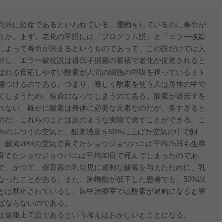
意外に短命であるといわれている。運動をしているのに寿命が
うか。まず、老化の学説には「プログラム説」と「エラー破綻
によって寿命が決まるというものであって、この説だけでは人
対し、エラー破綻説は遺伝子損傷の蓄積で老化が促進されると
ばれる反応しやすい酸素が人間の細胞の呼吸を担っているミト
傷つけるのである。つまり、激しく酸素を使う人は身体の中で
てしまうため、短命になってしまうのである。酸素が遺伝子を
れない。確かに酸素は身体に必要な元素なのだが、多すぎると
のだ。これらのことは次のような実験で表すことができる。こ
%のふつうの空気と、酸素濃度を50%に上げた空気の中で飼
酸素20%の空気で育てたショウジョウバエは平均75日も生存
育てたショウジョウバエは平均30日で死んでしまったのであ
で、かつて、保育器の乳幼児に過剰な酸素を与えたために、乳
なったことがある。また、肺機能が低下した患者でも、50%以
とは禁止されているし、集中治療室では酸素が過剰になると警
ばならないのである。
は健康上問題であるという考えはおかしいとことになる。