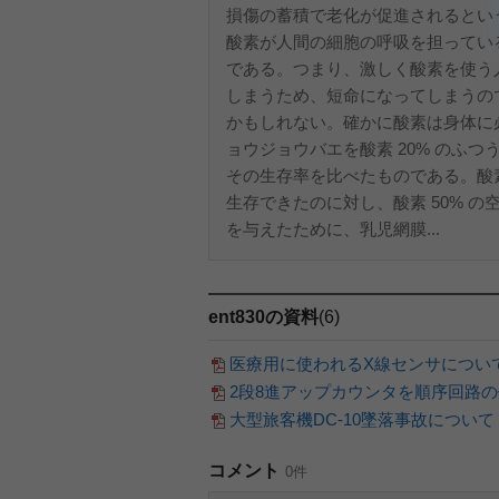
損傷の蓄積で老化が促進されるとい
酸素が人間の細胞の呼吸を担ってい
である。つまり、激しく酸素を使う
しまうため、短命になってしまうの
かもしれない。確かに酸素は身体に
ョウジョウバエを酸素 20% のふつ
その生存率を比べたものである。酸素 
生存できたのに対し、酸素 50% の
を与えたために、乳児網膜...
ent830の資料
(6)
医療用に使われるX線センサについ
2段8進アップカウンタを順序回路
大型旅客機DC-10墜落事故について
コメント
0件