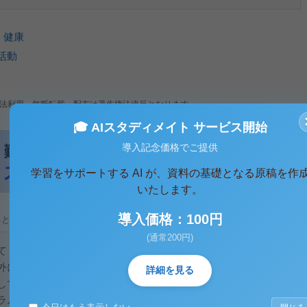
、
健康
活動
法利用、無断転載・配布は著作権法違反となります。
🎓 AIスタディメイト サービス開始
導入記念価格でご提供
学習をサポートする AI が、資料の基礎となる原稿を作
いたします。
導入価格：100円
ると、テキストデータがみえます。 )
(通常200円)
て
外に短命であるといわれている。運動をしているの
詳細を見る
してだろうか。まず、老化の学説には「プログラム説」
ラム説は遺伝子によって寿命が決まるというものであ