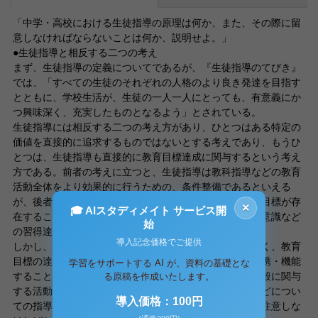
「中学・高校における生徒指導の原理は何か、また、その際に留
意しなければならないことは何か、説明せよ。」
●生徒指導と相反する二つの考え
まず、生徒指導の定義についてであるが、『生徒指導のてびき』
では、「すべての生徒のそれぞれの人格のより良き発達を目指す
とともに、学校生活が、生徒の一人一人にとっても、有意義にか
つ興味深く、充実したものとなるよう」とされている。
生徒指導には相反する二つの考え方があり、ひとつはある特定の
価値を直接的に追求するものではないとする考えであり、もうひ
とつは、生徒指導も直接的に教育目標達成に関与するという考え
方である。前者の考えに立つと、生徒指導は教科指導などの教育
活動全体をより効果的に行うための、条件整備であるといえる
が、後者では生徒指導にも教科指導同様の、明確な教育目標が存
×
🎓 AIスタディメイト サービス開
在することになる。つまり、生活習慣や主体的思考、性意識など
始
の習得達成に生徒指導が直接関与するということである。
導入記念価格でご提供
しかし、教育は指導領域を明確に区別出来るものではなく、教育
目標の達成には、教育活動のすべての要素が効果的に連携・機能
学習をサポートする AI が、資料の基礎とな
することが必要である。つまり、生徒指導は、教育の全般に関与
る原稿を作成いたします。
する活動であり、教育そのものといえる。生活・行動などについ
導入価格：100円
ての指導は生徒指導の一部であり、全てではないことに注意しな