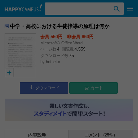
検索ワード入力
中学・高校における生徒指導の原理は何か
550円
l
660円
会員
非会員
Microsoft® Office Word
4
4,559
ページ数
閲覧数
75
ダウンロード数
by
hotneko
ダウンロード
カート
内容説明
コメント（25件）