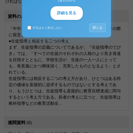
(通常200円)
ければならない。
詳細を見る
資料の原本内容
閉じる
「中学・高校における生徒指導の原理は何か、また、その際
今日はもう表示しない
に留意しなければならないことは何か、説明せよ。」
●生徒指導と相反する二つの考え
まず、生徒指導の定義についてであるが、『生徒指導のてび
き』では、「すべての生徒のそれぞれの人格のより良き発達
を目指すとともに、学校生活が、生徒の一人一人にとって
も、有意義にかつ興味深く、充実したものとなるよう」とさ
れている。
生徒指導には相反する二つの考え方があり、ひとつはある特
定の価値を直接的に追求するものではないとする考えであ
り、もうひとつは、生徒指導も直接的に教育目標達成に関与
するという考え方である。前者の考えに立つと、生徒指導は
教科指導などの教育活動全...
連関資料
(6)