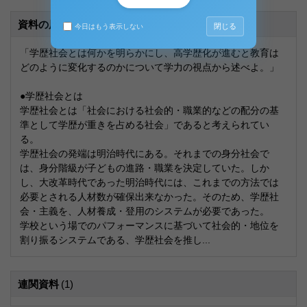
資料の原本内容
閉じる
今日はもう表示しない
「学歴社会とは何かを明らかにし、高学歴化が進むと教育は
どのように変化するのかについて学力の視点から述べよ。」
●学歴社会とは
学歴社会とは「社会における社会的・職業的などの配分の基
準として学歴が重きを占める社会」であると考えられてい
る。
学歴社会の発端は明治時代にある。それまでの身分社会で
は、身分階級が子どもの進路・職業を決定していた。しか
し、大改革時代であった明治時代には、これまでの方法では
必要とされる人材数が確保出来なかった。そのため、学歴社
会・主義を、人材養成・登用のシステムが必要であった。
学校という場でのパフォーマンスに基づいて社会的・地位を
割り振るシステムである、学歴社会を推し...
連関資料
(1)