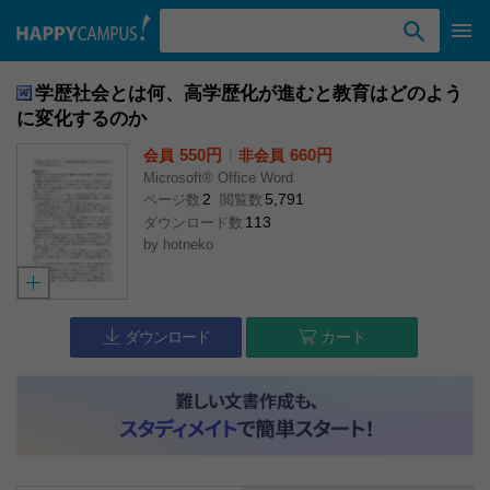
検索ワード入力
学歴社会とは何、高学歴化が進むと教育はどのよう
に変化するのか
550円
l
660円
会員
非会員
Microsoft® Office Word
2
5,791
ページ数
閲覧数
113
ダウンロード数
by
hotneko
ダウンロード
カート