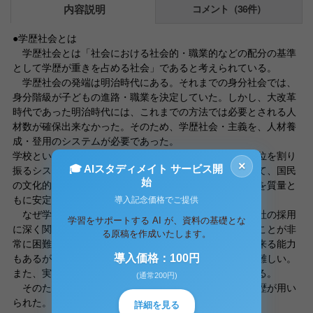
内容説明
コメント（36件）
●学歴社会とは
学歴社会とは「社会における社会的・職業的などの配分の基準
として学歴が重きを占める社会」であると考えられている。
学歴社会の発端は明治時代にある。それまでの身分社会では、
身分階級が子どもの進路・職業を決定していた。しかし、大改革
時代であった明治時代には、これまでの方法では必要とされる人
材数が確保出来なかった。そのため、学歴社会・主義を、人材養
成・登用のシステムが必要であった。
学校という場でのパフォーマンスに基づいて社会的・地位を割り
×
🎓 AIスタディメイト サービス開
振るシステムである、学歴社会を推し進めたことによって、国民
始
の文化的基礎を整備する役割と、多方面に渡るリーダーを質量と
もに安定する役割を果たしたのである。
導入記念価格でご提供
なぜ学歴が重きを占めてかというと、それは仕事・会社の採用
学習をサポートする AI が、資料の基礎とな
に深く関わっている。人の実力・能力を的確に測定することが非
る原稿を作成いたします。
常に困難なためである。資格など定数化によって判断出来る能力
導入価格：100円
もあるが、実力・能力を採用時に的確に計測することは難しい。
また、実力・能力は環境などによって可変するものである。
(通常200円)
そのため、実力・能力を測定する社会的指標として学歴が用い
られた。
詳細を見る