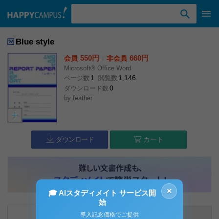
検索ワード入力
Blue style
550円
l
660円
会員
非会員
Microsoft® Office Word
1
1,146
ページ数
閲覧数
0
ダウンロード数
by
feather
ダウンロード
カート
×
🎓 AIスタディメイト サービス開
始
内容説明
コメント（0件）
導入記念価格でご提供