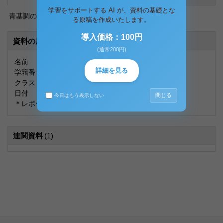
学習をサポートする AI が、資料の基礎とな
青基調のデザイン
る原稿を作成いたします。
導入価格：100円
資料の原本内容
(通常200円)
名前
詳細を見る
学籍番号
クラス
日付
閉じる
今日はもう表示しない
＊レポートのタイトル
連関資料
(1)