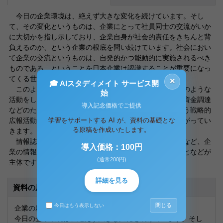
今日の企業環境は、絶えず大きな変化を続けています。そし
て、その変化というものは、企業にとって社員同士の交流がいか
に大切かを指し示しており、企業自身が社会的責任をきちんと背
負えるのか、という企業の根底を問い続けています。社会におい
て企業の交流というものは、自発的かつ能動的に実施されるべき
ものである、ということを日本企業は認識することが重要になっ
てくる世の中になりました。
×
🎓 AIスタディメイト サービス開
このように企業というものは、社会に対して自社がどのような
始
活動をしているのか指し示す必要があります。そして、資金調達
導入記念価格でご提供
などのために、株主や社債保有者等の投資家に対して行う戦略的
学習をサポートする AI が、資料の基礎とな
広報活動を実施することが、自社のプロモーションに繋がってい
る原稿を作成いたします。
きます。
情報誌を発行し、株主に対して企業説明会を開催するなど、企
導入価格：100円
業の情報開示を通じて投資家との信頼関係作りを行うことなどが
(通常200円)
主体です。
詳細を見る
資料の原本内容
閉じる
今日はもう表示しない
企業の新しい広報活動について
今日の企業環境は、絶えず大きな変化を続けています。そし