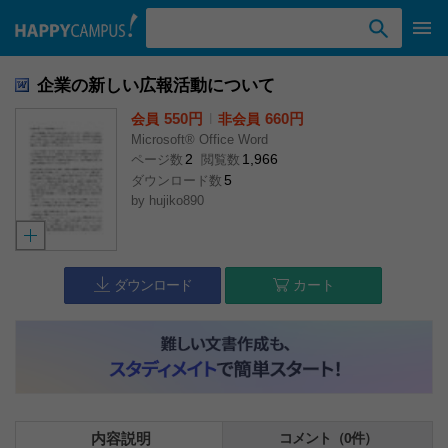
検索ワード入力
企業の新しい広報活動について
550円
l
660円
会員
非会員
Microsoft® Office Word
2
1,966
ページ数
閲覧数
5
ダウンロード数
by
hujiko890
ダウンロード
カート
内容説明
コメント（0件）