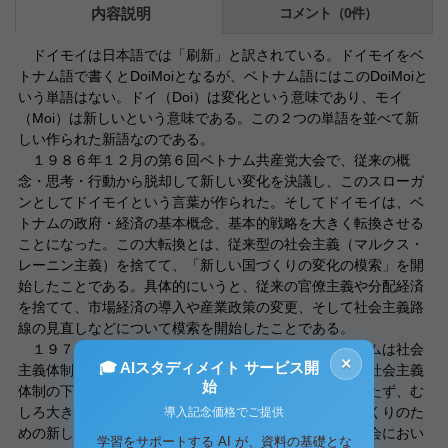
内容説明
コメント（0件）
ドイモイは日本語では「刷新」と訳されている。ドイモイをベ
トナム語で書くとDoiMoiとなるが、ベトナム語にはこのDoiMoiと
いう単語はない。ドイ（Doi）は変化という意味であり、モイ
（Moi）は新しいという意味である。この２つの単語を並べて新
しい作られた新語なのである。
１９８６年１２月の第６回ベトナム共産党大会で、従来の概
念・思考・行動から脱却して新しい変化を決議し、このスローガ
ンとしてドイモイという言葉が作られた。そしてドイモイは、ベ
トナムの政府・経済の基本概念、基本的戦略を大きく転換させる
ことになった。この大転換とは、従来型の社会主義（マルクス・
レーニン主義）を捨てて、「新しい国づくりの変化の模索」を開
始したことである。具体的にいうと、従来の官僚主義や分配経済
を捨てて、市場経済の導入や産業政策の変更、そして社会主義路
線の見直しなどについて模索を開始したことである。
１９７６年に南北ベトナムが統一されて以来、ベトナムは社会
×
🎓 AIスタディメイト サービス開
主義体制を構築し、官僚主義的分配経済を進めてきた。社会主義
始
体制の下で１０年間にわたり新しい国づくりには役に立たず、む
しろ大きな障害になるという認識から、８６年に「国づくりのた
導入記念価格でご提供
めの新しい変化」に求める決議がベトナム共産党の党大会におい
学習をサポートする AI が、資料の基礎とな