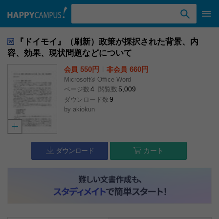
検索ワード入力
『ドイモイ』（刷新）政策が採択された背景、内
容、効果、現状問題などについて
550円
l
660円
会員
非会員
Microsoft® Office Word
4
5,009
ページ数
閲覧数
9
ダウンロード数
by
akiokun
ダウンロード
カート