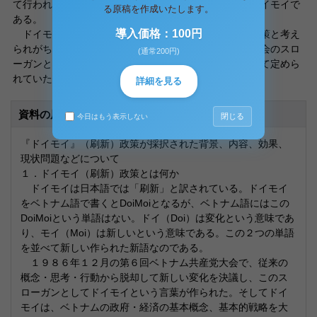
て行われた。この「新しい国づくりのための変化」がドイモイで
る原稿を作成いたします。
ある。
導入価格：100円
ドイモイ（刷新）改革というと単に市場経済の導入政策と考え
られがちだが、実はそうではない。８６年１２月の党大会のスロ
(通常200円)
ーガンとしてのドイモイの基本政策は、次の４点について定めら
れていた。
詳細を見る
資料の原本内容
閉じる
今日はもう表示しない
『ドイモイ』（刷新）政策が採択された背景、内容、効果、
現状問題などについて
１．ドイモイ（刷新）政策とは何か
ドイモイは日本語では「刷新」と訳されている。ドイモイ
をベトナム語で書くとDoiMoiとなるが、ベトナム語にはこの
DoiMoiという単語はない。ドイ（Doi）は変化という意味であ
り、モイ（Moi）は新しいという意味である。この２つの単語
を並べて新しい作られた新語なのである。
１９８６年１２月の第６回ベトナム共産党大会で、従来の
概念・思考・行動から脱却して新しい変化を決議し、このス
ローガンとしてドイモイという言葉が作られた。そしてドイ
モイは、ベトナムの政府・経済の基本概念、基本的戦略を大