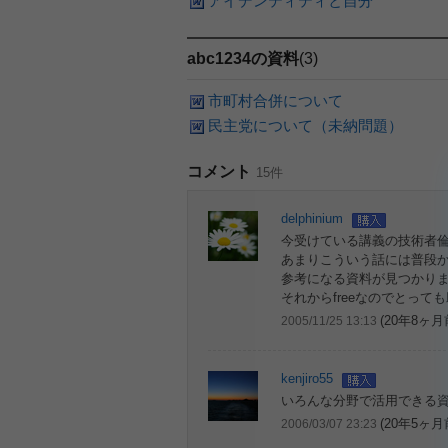
アイデンティティと自分
abc1234の資料
(3)
市町村合併について
民主党について（未納問題）
コメント
15件
delphinium
今受けている講義の技術者
あまりこういう話には普段
参考になる資料が見つかり
それからfreeなのでとって
(20年8ヶ月
2005/11/25 13:13
kenjiro55
いろんな分野で活用できる
(20年5ヶ月
2006/03/07 23:23