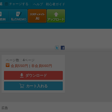
認
チャージする
へルプ
初心者ガイド
ページ数 :
4
ページ
会員
550円
非会員
660円
|
ダウンロード
カート入れる
広告