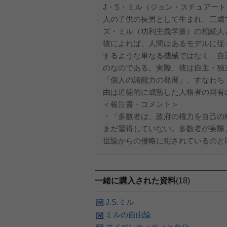
J・S・ミル（ジョン・スチュアー
人の子供の長男として生まれ、三歳
ズ・ミル（功利主義学派）の相続人
彼によれば、人間はあるモデルに従
するような単なる機械ではなく、自
のなのである。実際、彼は自主・独
「個人の諸能力の発展」、すなわち
由は道徳的に成熟した人格者の固有
＜報告書・コメント＞
・「多数者は、政府の権力を自己の
まだ習得していない。多数者が実際
世論からの侵略に犯されているのと同
一緒に購入された資料
(18)
J.S.ミル
ミルの自由論