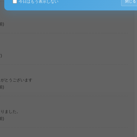
今日はもう表示しない
閉じる
前)
)
りがとうございます
前)
なりました。
前)