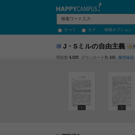
すべて
タグ
検索オプション
J・Sミルの自由主義
閲覧数
4,025
ダウンロード数
101
履歴確認
1
2