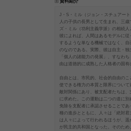
資料紹介
J・S・ミル（ジョン・スチュアー
人の子供の長男として生まれ、三歳
ズ・ミル（功利主義学派）の相続人
彼によれば、人間はあるモデルに従
するような単なる機械ではなく、自
のなのである。実際、彼は自主・独
「個人の諸能力の発展」、すなわち
由は道徳的に成熟した人格者の固有
自由とは、市民的、社会的自由のこ
使できる権力の本質と限界について
敵対関係にあり、被支配者たちは、
に求めた。この運動は二つの道に別
免除を支配者に承認させることであ
種の進歩とともに、人々は「絶対君
は人々によって行われるほうが、遥
が民主的共和国となった。そのため