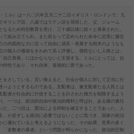
ト・ミル）は一八〇六年五月二十二日イギリス・ロンドンで、九
でギリシア語、八歳ではラテン語を習得した。父、ジェーム
となるため特別教育を受け、三十歳以後に続々と発表された。
って組み立てられ、また前もって定められた命令に忠実に服従
己の内面的な力に従って自由に成長・発展する樹木のようなも
立の個人の価値をきわめて高く評価し、個性ないし人格とは、
「自己発展」にほかならないと主張する。ミルにとっては、自
の特性であり、それ自体、道徳的に善であった。
とをさしている。言い換えると、社会が個人に対して正当に行
述べようとするものである。支配者は、被支配者たる人民とは
支配者が社会的に行使することを許された権力を制限するよう
れ、一つは、政治的自由や政治的権利と呼ばれ、ある種の責任
った。二つ目は、憲法による抑制を確立することであった。人
主」が必ずしも統治に必要ではないことに気づき、国家の統治
かに優れていると考えるようになった。その結果、世界の多く
、「多数者の暴虐」という問題が明らかになった。政治的圧制