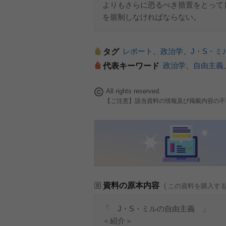
よりもさらに恐るべき措置をとって
を規制しなければならない。
レポート
、
政治学
、
J・S・ミ
タグ
政治学
、
自由主義
代表キーワード
All rights reserved.
【ご注意】該当資料の情報及び掲載内容の不
資料の原本内容
( この資料を購入す
「 J・S・ミルの自由主義 」
＜紹介＞