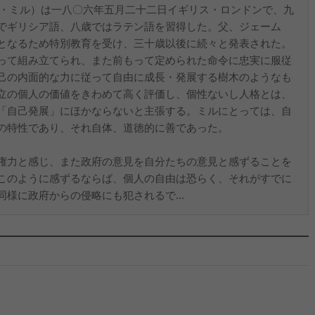
ト・ミル）は一八〇六年五月二十二日イギリス・ロンドンで、九
でギリシア語、八歳ではラテン語を習得した。父、ジェーム
となるため特別教育を受け、三十歳以後に続々と発表された。
って組み立てられ、また前もって定められた命令に忠実に服従
己の内面的な力に従って自由に成長・発展する樹木のようなも
立の個人の価値をきわめて高く評価し、個性ないし人格とは、
「自己発展」にほかならないと主張する。ミルにとっては、自
の特性であり、それ自体、道徳的に善であった。
権力と感じ、また政府の意見を自分たちの意見と感ずることを
このように感ずるならば、個人の自由は恐らく、それがすでに
様に政府からの侵略にも犯されるで...