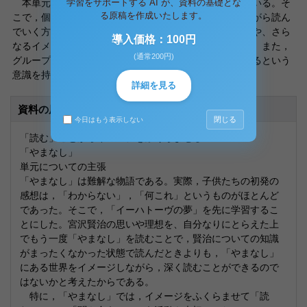
学習をサポートする AI が、資料の基礎とな
本単元では，「読む」ことが学習のポイントとなっている。そ
る原稿を作成いたします。
こで，個人で読み進めていくよりも，集団で考え合いながら読ん
でいく方が，それぞれの考えを出し合う中に新たな発見や、さら
導入価格：100円
なるイメージのふくらみを見出せる活動になると考えた。また，
(通常200円)
グループ全員が読むことで，みんなが学習に参加しているという
意識を持ってくれることを期待している。
詳細を見る
資料の原本内容
閉じる
今日はもう表示しない
「読む」ことからイメージをふくらませる
「やまなし」
単元についての主張
「やまなし」は難解な物語である。実際，子供たちの初発の
感想は，「わからない」，「何これ」というものがほとんど
であった。そこで，「イーハトーヴの夢」を先に学習するこ
とにした。宮沢賢治の思いや理想を、自分なりにとらえた上
でもう一度「やまなし」を読むことで，賢治についての知識
がまったくなかった状態で読んだときよりも，「やまなし」
にある世界をイメージしながら，深く読むことができるので
はないかと考えたからである。
特に，「やまなし」では，イメージをふくらませて「読