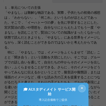
１．単元についての主張
「やまなし」は難解な物語である。実際，子供たちの初発の感想
は，「わからない」，「何これ」というものがほとんどであっ
た。そこで，「イーハトーヴの夢」を先に学習することにした。
宮沢賢治の思いや理想を、自分なりにとらえた上でもう一度「や
まなし」を読むことで，賢治についての知識がまったくなかった
状態で読んだときよりも，「やまなし」にある世界をイメージし
ながら，深く読むことができるのではないかと考えたからであ
る。
特に，「やまなし」では，イメージをふくらませて「読む」こ
とと「聞き合う」という活動を大切にしたい。そこでは，グルー
プでの話し合いを通して，自分たちの中からそのイメージを出し
合い，ふくらませることができる。さらに，そのイメージをどう
やってみんなに伝えるかということで，擬音語や擬態語，または
場面のイメージなど，様々な読み方の工夫を提案することにつな
がるだろうと考えた。まわりの子どもたちも、グループ表現によ
る違いから聞き比べたり，自分のイメージと比較したりしながら
×
🎓 AIスタディメイト サービス開
聞くことで，新たなイメージを見つけたり，自分の持っていたイ
始
メージとは違う発見をしたりと，物語の印象をさらに深めること
導入記念価格でご提供
ができるであろう。