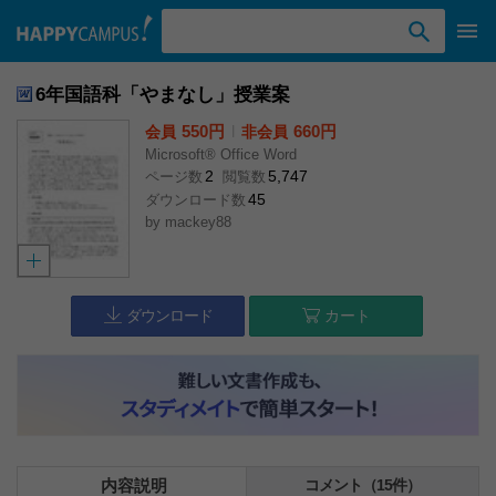
検索ワード入力
6年国語科「やまなし」授業案
550円
l
660円
会員
非会員
Microsoft® Office Word
2
5,747
ページ数
閲覧数
45
ダウンロード数
by
mackey88
ダウンロード
カート
内容説明
コメント（15件）