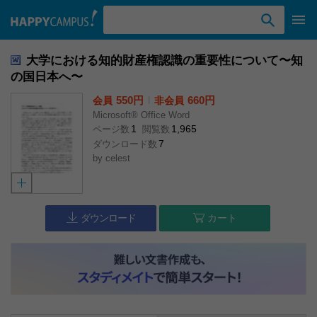
検索ワード入力
大学における知的財産権認識の重要性について〜知
の国日本へ〜
550円
l
660円
会員
非会員
Microsoft® Office Word
1
1,965
ページ数
閲覧数
7
ダウンロード数
by
celest
ダウンロード
カート