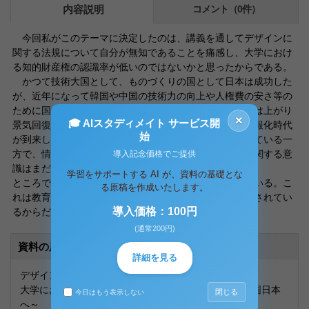
内容説明
コメント（0件）
今回私がこのテーマに決定したのは、講義を通してデザインに
関する法規について自分が無知であることを痛感し、大学におけ
る知的財産権の認識率が低いのではないかと思ったからである。
かつて技術大国として、ものづくりの国として日本は成功した
が、近年になって韓国や中国の技術力の向上や人権費の安さ等の
ために国内の多くの工場は次々と移転し、国内の失業率は上がり
×
🎓 AIスタディメイト サービス開
景気回復を困難なものにする一因となっている。また情報化時代
始
が到来した現在において「情報」の持つ力は日々増大している一
方で、情報を管理するシステム、ひいては知的財産権に関する意
導入記念価格でご提供
識はまだ低いといえるだろう。
学習をサポートする AI が、資料の基礎とな
ところで米国では大学から様々なベンチャーが生まれている。こ
る原稿を作成いたします。
れは教育・研究に加えて経済的に成功することも良いとされてい
導入価格：100円
るからだと言える。
(通常200円)
資料の原本内容
詳細を見る
デザイン情報関連法規レポート課題
大学における知的財産権認識の重要性について～知の国日本
閉じる
今日はもう表示しない
へ～