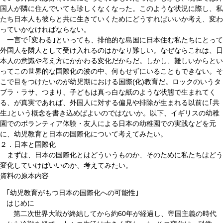
国人が隣に住んでいても珍しくなくなった。このような状況に際し、私
たち日本人も彼らと共に生きていくためにどうすればいいか考え、変わ
っていかなければならない。
一言で｢変わる｣といっても、排他的な島国に日本住む私たちにとって
外国人を隣人として受け入れるのはかなり難しい。なぜならこれは、日
本人の意識や考え方にかかわる変化だからだ。しかし、難しいからとい
ってこの世界的な国際化の波の中、何もせずにいることもできない。そ
こで目をつけたいのが幼児期における国際(化)教育だ。ロックのいうタ
ブラ・ラサ、つまり、子どもは真っ白な紙のような状態で生まれてく
る、が真実であれば、外国人に対する偏見や排除が生まれる以前に｢共
生｣という概念を書き込めばよいのではないか。以下、イギリスの幼稚
園でのボランティア体験・友人による日本の幼稚園での実践などを元
に、幼児教育と日本の国際化について考えてみたい。
２．日本と国際化
まずは、日本の国際化とはどういうものか、そのために私たちはどう
変化していけばいいのか、考えてみたい。
資料の原本内容
｢幼児教育がもつ日本の国際化への可能性｣
はじめに
第二次世界大戦が終結してから約60年が経過し、帝国主義の時代