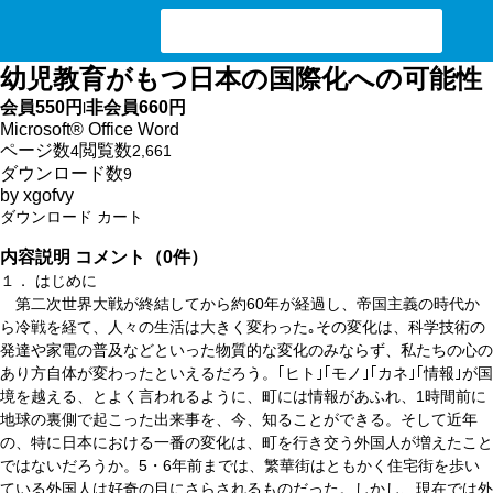
検索ワード入力
幼児教育がもつ日本の国際化への可能性
会員
550円
非会員
660円
l
Microsoft® Office Word
ページ数
閲覧数
4
2,661
ダウンロード数
9
by
xgofvy
ダウンロード
カート
内容説明
コメント（0件）
１． はじめに
第二次世界大戦が終結してから約60年が経過し、帝国主義の時代か
ら冷戦を経て、人々の生活は大きく変わった｡その変化は、科学技術の
発達や家電の普及などといった物質的な変化のみならず、私たちの心の
あり方自体が変わったといえるだろう。｢ヒト｣｢モノ｣｢カネ｣｢情報｣が国
境を越える、とよく言われるように、町には情報があふれ、1時間前に
地球の裏側で起こった出来事を、今、知ることができる。そして近年
の、特に日本における一番の変化は、町を行き交う外国人が増えたこと
ではないだろうか。5・6年前までは、繁華街はともかく住宅街を歩い
ている外国人は好奇の目にさらされるものだった。しかし、現在では外