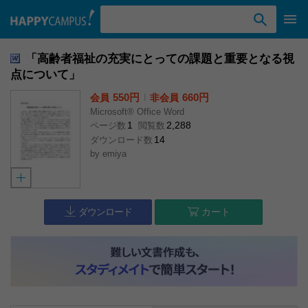
検索ワード入力
「高齢者福祉の充実にとっての課題と重要となる視
点について」
550円
l
660円
会員
非会員
Microsoft® Office Word
1
2,288
ページ数
閲覧数
14
ダウンロード数
by
emiya
ダウンロード
カート