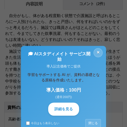
内容説明
コメント（2件）
自分がもし、体がある程度動く状態で介護施設と呼ばれるとこ
ろに一人預けられたら、きっと戸惑い、何をすればいいのかをず
っと考えるだろう。施設では職員さんがほとんどのことをしてく
れて、今までしてきた炊事洗濯、何もすることがない。最初のう
ちは友達もいない。どうすればいいの？それはきっと、寂しく悲
しい時間に違いない。
施設での課題は、そんなところにあると思う。その人が生きて
×
🎓 AIスタディメイト サービス開
きた生活リズムをなるべく変えず、家事をある程度やったほうが
始
頭も体も動くし、自分にはやるべきことがあるという充足感を満
導入記念価格でご提供
たす働きもある。また、施設の社会参加というか、地域との接点
学習をサポートする AI が、資料の基礎とな
を持つというのも重要であると思う。地元の老人ホームでは、小
る原稿を作成いたします。
中学校を除き、私が知る限りでは夏祭りなどでしか地域とのつな
がりを持っていない。できるだけ町内会の草むしりや廃品回収に
導入価格：100円
参加するなどといった小さなことから始めたらいいと思う。
(通常200円)
資料の原本内容
詳細を見る
高齢者福祉論
閉じる
今日はもう表示しない