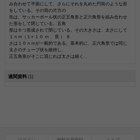
み合わせて平面にして、さらにそれを丸めた円筒のような形
をしている。その筒の片方の
先は、サッカーボール状の正五角形と正六角形を組み合わせ
た形をして閉じている。五角
形は６つ形成されて閉じている。その大きさは、太さにして
１ｎｍ（１× １０ ｍ 、長 ） ８
さは１０ｎｍが一般的である。基本的に、正六角形では同じ
太さのチューブ状を維持し、
正五角形がそこに混じれば太さは細く...
連関資料
(1)
ログイン
無料会員登録
ヘルプ