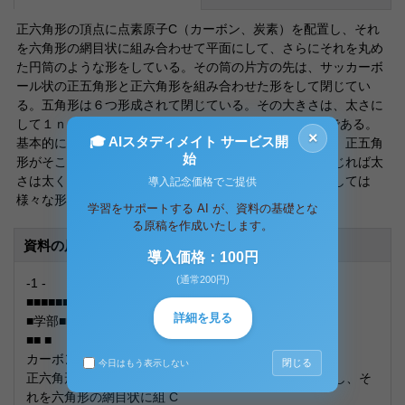
正六角形の頂点に点素原子C（カーボン、炭素）を配置し、それ
を六角形の網目状に組み合わせて平面にして、さらにそれを丸め
た円筒のような形をしている。その筒の片方の先は、サッカーボ
ール状の正五角形と正六角形を組み合わせた形をして閉じてい
る。五角形は６つ形成されて閉じている。その大きさは、太さに
して１ｎｍ（１×１０８ｍ）、長さは１０ｎｍが一般的である。
×
🎓 AIスタディメイト サービス開
基本的に、正六角形では同じ太さのチューブ状を維持し、正五角
始
形がそこに混じれば太さは細くなり、正七角形以上が混じれば太
さは太くなる。ゆえにカーボンナノチューブの構造に関しては
導入記念価格でご提供
様々な形を持ちうる。
学習をサポートする AI が、資料の基礎とな
る原稿を作成いたします。
資料の原本内容
導入価格：100円
(通常200円)
-1 -
■■■■■■■■■■■出題レポート
詳細を見る
■学部■■■■■■■学科 学籍■■■■■ 名列■■
■■ ■
カーボンナノチューブの構造について
閉じる
今日はもう表示しない
正六角形の頂点に点素原子 （カーボン、炭素）を配置し、そ
れを六角形の網目状に組 C