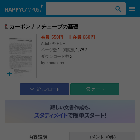
検索ワード入力
カーボンナノチューブの基礎
550円
l
660円
会員
非会員
Adobe® PDF
1
1,782
ページ数
閲覧数
3
ダウンロード数
by
kanansan
ダウンロード
カート
内容説明
コメント（0件）