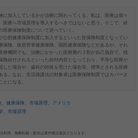
険に加入しているかが治療に関わってくる。私は、医療は個々
、医療へ市場原理を導入するべきではないと思う。そこで、経
の医療保険制度について述べていく。
が公的健康保険制度に加入するといった皆保険制度となってい
康保険、政府管掌健康保険、国民健康保険などがあるが、それ
医療機関でも、治療にかかった医療費の３割が自己負担で、残
保険給付されるといった給付内容となっており、平等な医療が
院した場合や、歯科の特殊を受けた場合等、標準とされる医療
ある。なお、生活保護法の対象者は医療保険制度ではカバーさ
ことになる。
険
、
健康保険
、
市場原理
、
アメリカ
学
、
市場原理
法利用、無断転載・配布は著作権法違反となります。