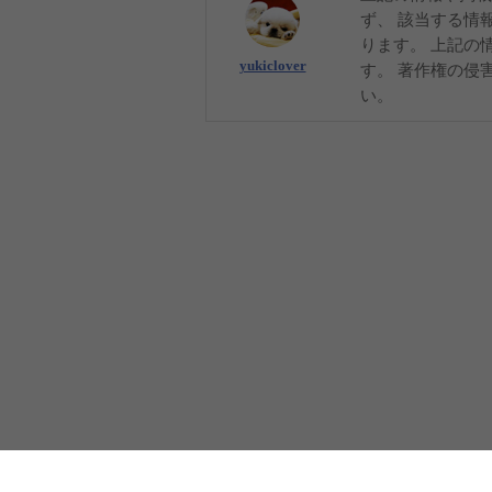
ず、 該当する情
ります。 上記の
yukiclover
す。 著作権の侵
い。