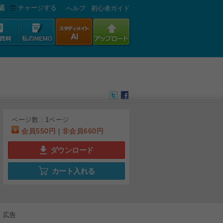
認
チャージする
へルプ
初心者ガイド
ページ数 :
1
ページ
会員
550円
非会員
660円
|
ダウンロード
カート入れる
広告