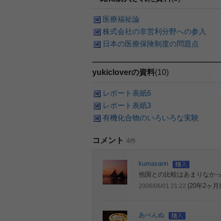
医療福祉論
株式会社の非営利分野への参入
日本の医療保険制度の問題点
yukicloverの資料
(10)
レポート表紙6
レポート表紙3
有機化合物のいろいろな実験
コメント
4件
kumasann
他国との比較はあまりなか
(20年2ヶ月
2006/06/01 21:22
あべんぬ