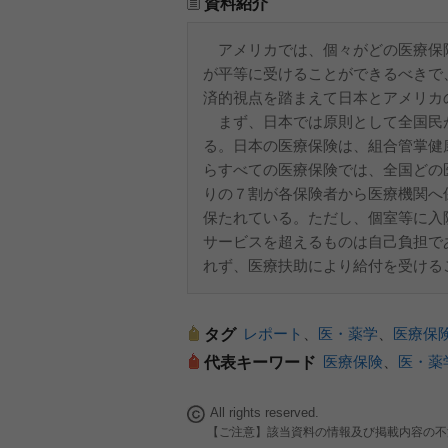
資料紹介
アメリカでは、個々がどの医療保
が平等に受けることができるべきで
済的視点を踏まえて日本とアメリカ
まず、日本では原則として全国民
る。日本の医療保険は、組合管掌健
らすべての医療保険では、全国どの
りの７割が各保険者から医療機関へ
保たれている。ただし、個室等に入
サービスを超えるものは自己負担で
れず、医療扶助により給付を受ける
レポート
、
医・薬学
、
医療保
タグ
医療保険
、
医・薬
代表キーワード
All rights reserved.
【ご注意】該当資料の情報及び掲載内容の不