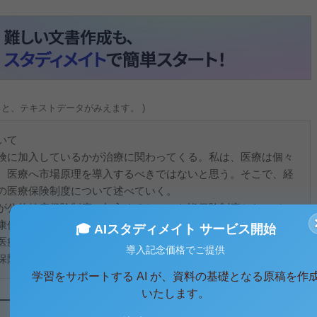
ると、テキストデータがみえます。 )
いて
険に加入しているかが治療に関わってくる。私は、医療は個々
、医療へ市場原理を導入するべきではないと思う。そこで、経
の医療保険制度について述べていく。
が公的健康保険制度に加入するといった皆保険制度となってい
康保険、政府管掌健康保険、国民健康保険などがあるが、それ
🎓 AIスタディメイト サービス開始
医療機関でも、治療にかかった医療費の３割が自己負担で、残
導入記念価格でご提供
険給付されるといった...
学習をサポートする AI が、資料の基礎となる原稿を作
いたします。