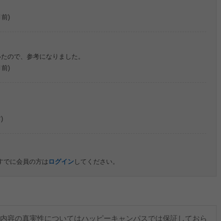
月前)
いたので、参考になりました。
月前)
)
すでに会員の方は
ログイン
してください。
内容の真実性についてはハッピーキャンパスでは保証しておら