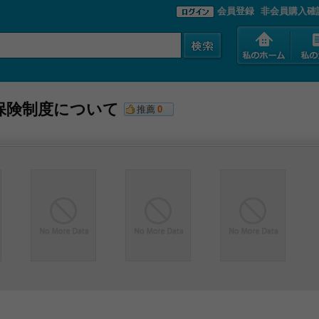
会員登録
非会員購入確
保険制度について
推薦
0