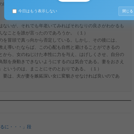
の時代も様々な問題を引き起こしているようであ
。
今日はもう表示しない
閉じる
語は、
はないが、それでも年老いてみればそれなりの良さがわかるも
んなことを誰が言ったのであろうか。（１）
のを冒頭で真っ向から否定している。しかし、その後には、
教え導いたならば、この心配も自然と避けることができるの
とから、女のねじけた本性に力を与え、はげしくさせ、自分の
鳥類を身動きできないようにするのは気合である。妻をおさえ
」というのは、まことにそのとおりである。（１）
、要は、夫が妻を嫉妬深い女に変貌させなければ良いのであ
るに・・・」段