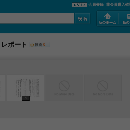
会員登録
非会員購入確
」レポート
推薦
0
3