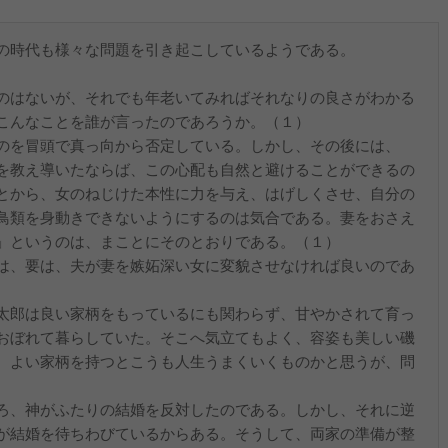
の時代も様々な問題を引き起こしているようである。
のはないが、それでも年老いてみればそれなりの良さがわかる
こんなことを誰が言ったのであろうか。（１）
のを冒頭で真っ向から否定している。しかし、その後には、
を教え導いたならば、この心配も自然と避けることができるの
とから、女のねじけた本性に力を与え、はげしくさせ、自分の
鳥類を身動きできないようにするのは気合である。妻をおさえ
」というのは、まことにそのとおりである。（１）
は、要は、夫が妻を嫉妬深い女に変貌させなければ良いのであ
太郎は良い家柄をもっているにも関わらず、甘やかされて育っ
おぼれて暮らしていた。そこへ気立てもよく、容姿も美しい磯
。よい家柄を持つとこうも人生うまくいくものかと思うが、問
らである。
ろ、神がふたりの結婚を反対したのである。しかし、それに逆
が結婚を待ちわびているからある。そうして、両家の準備が整