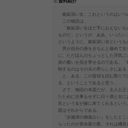
資料紹介
嫉妬深い女。これというのはいつ
この物語は、
「嫉妬深い女ほど手におえないも
ものだ」というが、ああ、いったい
というように、嫉妬深い女というも
男が自分の身をきちんと修めて女
に、ただほんのちょっとした浮気ご
身の憂いを招き寄せるのである。「
制するのはその夫の男らしさにある
と、ある。この冒頭を読む限りで
る、ということであると思う。
さて、物語の本題だが、主人公正
たために仕事もせずに日々酒と女に
良という女が嫁に来てくれるという
題はそれか
「吉備津の御釜占い」をしたとこ
らったのが香央家の妻。それは磯良