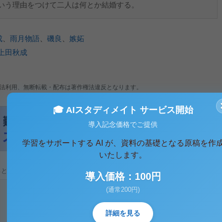
いう理由をつけて二人は何とか結婚する。
成
、
雨月物語
、
磯良
、
嫉妬
上田秋成
法利用、無断転載・配布は著作権法違反となります。
🎓 AIスタディメイト サービス開始
導入記念価格でご提供
学習をサポートする AI が、資料の基礎となる原稿を作
いたします。
ると、テキストデータがみえます。 )
導入価格：100円
(通常200円)
詳細を見る