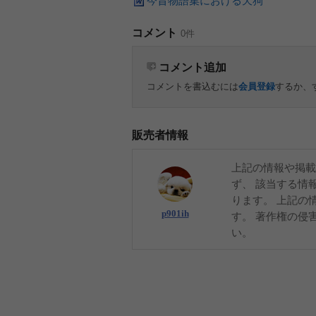
今昔物語集における天狗
コメント
0件
コメント追加
コメントを書込むには
会員登録
するか、
販売者情報
上記の情報や掲載
ず、 該当する情
ります。 上記の
p901ih
す。 著作権の侵
い。