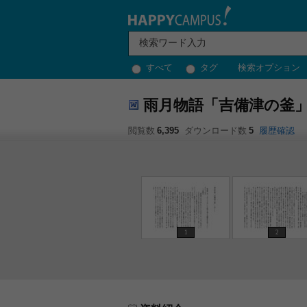
すべて
タグ
検索オプション
雨月物語「吉備津の釜
閲覧数
6,395
ダウンロード数
5
履歴確認
1
2