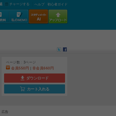
認
チャージする
へルプ
初心者ガイド
ページ数 :
3
ページ
会員
550円
非会員
660円
|
ダウンロード
カート入れる
広告