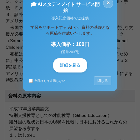
ン、シンガポール）に関しては指導的立場にある人に面接・手
×
🎓 AIスタディメイト サービス開
紙、Ｅメールで情報収集をして分析した。
始
３、諸外国の現状と課題
導入記念価格でご提供
アメリカ合衆国
学習をサポートする AI が、資料の基礎とな
米国では40年も前からギフティドエドゥケーションは特別な支
る原稿を作成いたします。
援が必要な対象として認識されている。サミュエル・カーク
（Samuel A Kirk）が1962年に出版した”Educating Exceptional
導入価格：100円
Children”では第2章にギフティドについて記述されている。
(通常200円)
柘植は柘植雅義著「学習障害（ＬＤ）理解とサポートのため
に」中公新書、2002のなかで次のように述べている。（P.５３
詳細を見る
第2章６ギフティッド“知的に優れたLD”）
アメリカのサミュエル・カーク（Samuel・A・.Kirk）博士による
特殊教育に関する本がある。
閉じる
今日はもう表示しない
資料の原本内容
平成17年度卒業論文
特別支援教育としての才能教育（Gifted Education）
諸外国の現状と日本の現状を比較し日本におけるこれからの
展望を考察する
１．はじめに