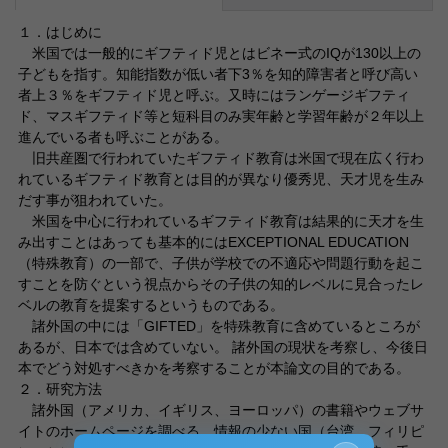
１．はじめに
米国では一般的にギフティド児とはビネー式のIQが130以上の
子どもを指す。知能指数が低い者下3％を知的障害者と呼び高い
者上３％をギフティド児と呼ぶ。又時にはランゲージギフティ
ド、マスギフティド等と短科目のみ実年齢と学習年齢が２年以上
進んでいる者も呼ぶことがある。
旧共産圏で行われていたギフティド教育は米国で現在広く行わ
れているギフティド教育とは目的が異なり優秀児、天才児を生み
だす事が狙われていた。
米国を中心に行われているギフティド教育は結果的に天才を生
み出すことはあっても基本的にはEXCEPTIONAL EDUCATION
（特殊教育）の一部で、子供が学校での不適応や問題行動を起こ
すことを防ぐという視点からその子供の知的レベルに見合ったレ
ベルの教育を提案するというものである。
諸外国の中には「GIFTED」を特殊教育に含めているところが
あるが、日本では含めていない。 諸外国の現状を考察し、今後日
本でどう対処すべきかを考察することが本論文の目的である。
２．研究方法
諸外国（アメリカ、イギリス、ヨーロッパ）の書籍やウェブサ
イトのホームページを調べる。情報の少ない国（台湾、フィリピ