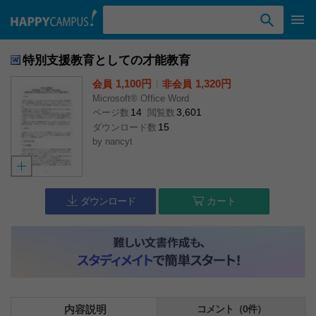
検索ワード入力
特別支援教育としての才能教育
1,100円
l
1,320円
会員
非会員
Microsoft® Office Word
14
3,601
ページ数
閲覧数
15
ダウンロード数
by
nancyt
ダウンロード
カート
内容説明
コメント（0件）