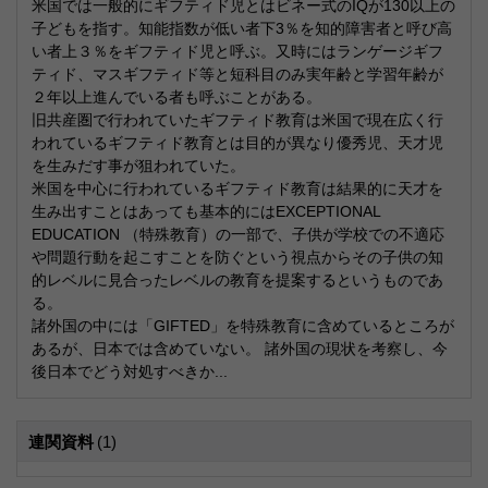
米国では一般的にギフティド児とはビネー式のIQが130以上の
子どもを指す。知能指数が低い者下3％を知的障害者と呼び高
い者上３％をギフティド児と呼ぶ。又時にはランゲージギフ
ティド、マスギフティド等と短科目のみ実年齢と学習年齢が
２年以上進んでいる者も呼ぶことがある。
旧共産圏で行われていたギフティド教育は米国で現在広く行
われているギフティド教育とは目的が異なり優秀児、天才児
を生みだす事が狙われていた。
米国を中心に行われているギフティド教育は結果的に天才を
生み出すことはあっても基本的にはEXCEPTIONAL
EDUCATION （特殊教育）の一部で、子供が学校での不適応
や問題行動を起こすことを防ぐという視点からその子供の知
的レベルに見合ったレベルの教育を提案するというものであ
る。
諸外国の中には「GIFTED」を特殊教育に含めているところが
あるが、日本では含めていない。 諸外国の現状を考察し、今
後日本でどう対処すべきか...
連関資料
(1)