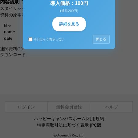
内容説明
コメント（0件）
導入価格：100円
スタイリッシュなモノトーンの表紙です。
(通常200円)
資料の原本内容
詳細を見る
title
name
date
閉じる
今日はもう表示しない
連関資料
(1)
ダウンロード
ログイン
無料会員登録
ヘルプ
ハッピーキャンパスホーム
|
利用規約
特定商取引法に基づく表示
|
PC版
ⓒ Agentsoft Co., Ltd.