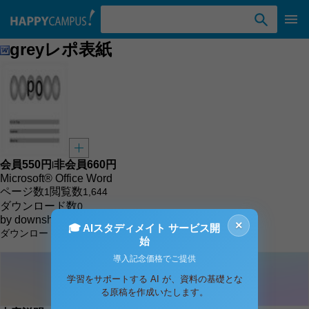
検索ワード入力
greyレポ表紙
会員
550円
非会員
660円
l
Microsoft® Office Word
ページ数
閲覧数
1
1,644
ダウンロード数
0
by
downshop
×
🎓 AIスタディメイト サービス開
ダウンロード
カート
始
導入記念価格でご提供
学習をサポートする AI が、資料の基礎とな
る原稿を作成いたします。