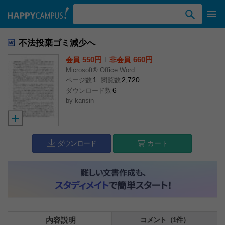
検索ワード入力
不法投棄ゴミ減少へ
550円
l
660円
会員
非会員
Microsoft® Office Word
1
2,720
ページ数
閲覧数
6
ダウンロード数
by
kansin
ダウンロード
カート
内容説明
コメント（1件）