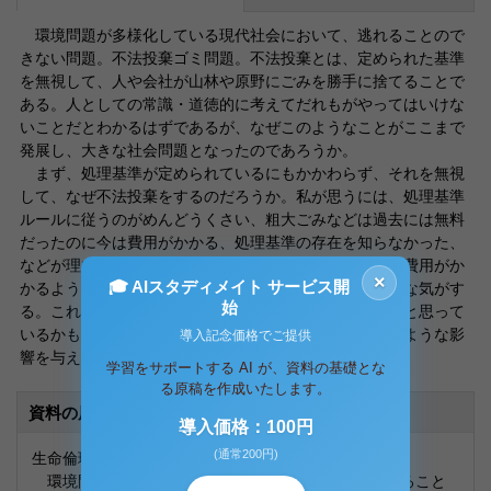
環境問題が多様化している現代社会において、逃れることので
きない問題。不法投棄ゴミ問題。不法投棄とは、定められた基準
を無視して、人や会社が山林や原野にごみを勝手に捨てることで
ある。人としての常識・道徳的に考えてだれもがやってはいけな
いことだとわかるはずであるが、なぜこのようなことがここまで
発展し、大きな社会問題となったのであろうか。
まず、処理基準が定められているにもかかわらず、それを無視
して、なぜ不法投棄をするのだろうか。私が思うには、処理基準
ルールに従うのがめんどうくさい、粗大ごみなどは過去には無料
だったのに今は費用がかかる、処理基準の存在を知らなかった、
などが理由であろう。事実、規制が厳しくなり、廃棄に費用がか
×
🎓 AIスタディメイト サービス開
かるようになったため前より余計不法投棄が増えたような気がす
始
る。これらの理由は言い訳をする人にとっては正当だ、と思って
いるかもしれないが、不法投棄をすることで環境にどのような影
導入記念価格でご提供
響を与えるかもう一度考えて欲しい。
学習をサポートする AI が、資料の基礎とな
る原稿を作成いたします。
資料の原本内容
導入価格：100円
(通常200円)
生命倫理 「不法投棄ゴミを減らす方法」
環境問題が多様化している現代社会において、逃れること