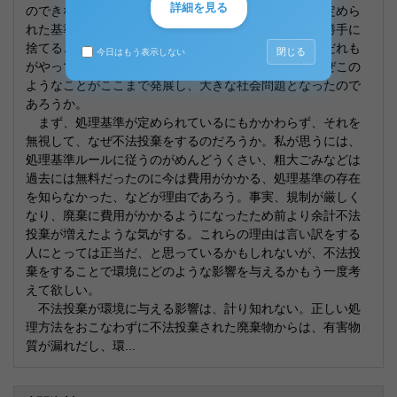
詳細を見る
のできない問題。不法投棄ゴミ問題。不法投棄とは、定めら
れた基準を無視して、人や会社が山林や原野にごみを勝手に
捨てることである。人としての常識・道徳的に考えてだれも
閉じる
今日はもう表示しない
がやってはいけないことだとわかるはずであるが、なぜこの
ようなことがここまで発展し、大きな社会問題となったので
あろうか。
まず、処理基準が定められているにもかかわらず、それを
無視して、なぜ不法投棄をするのだろうか。私が思うには、
処理基準ルールに従うのがめんどうくさい、粗大ごみなどは
過去には無料だったのに今は費用がかかる、処理基準の存在
を知らなかった、などが理由であろう。事実、規制が厳しく
なり、廃棄に費用がかかるようになったため前より余計不法
投棄が増えたような気がする。これらの理由は言い訳をする
人にとっては正当だ、と思っているかもしれないが、不法投
棄をすることで環境にどのような影響を与えるかもう一度考
えて欲しい。
不法投棄が環境に与える影響は、計り知れない。正しい処
理方法をおこなわずに不法投棄された廃棄物からは、有害物
質が漏れだし、環...