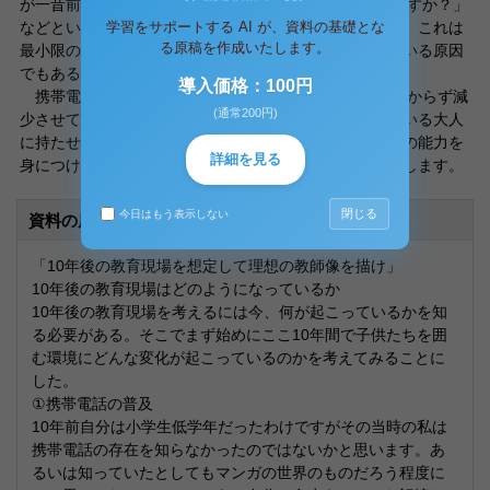
が一昔前ならまずは「こんにちは、○○ですけど××君いますか？」
学習をサポートする AI が、資料の基礎とな
などということからはじめなくてはならないところです。これは
る原稿を作成いたします。
最小限の礼儀作法ですら身についていない子供が増えている原因
でもあると思われます。
導入価格：100円
携帯電話は「人と人 face to faceの付き合い」を少なからず減
(通常200円)
少させています。人とどう付き合えばいいか、わかっている大人
に持たせるぶんには特に問題ないでしょうが、今からその能力を
詳細を見る
身につけるべき子供たちには持たせるべきではない気もします。
閉じる
今日はもう表示しない
資料の原本内容
「10年後の教育現場を想定して理想の教師像を描け」
10年後の教育現場はどのようになっているか
10年後の教育現場を考えるには今、何が起こっているかを知
る必要がある。そこでまず始めにここ10年間で子供たちを囲
む環境にどんな変化が起こっているのかを考えてみることに
した。
①携帯電話の普及
10年前自分は小学生低学年だったわけですがその当時の私は
携帯電話の存在を知らなかったのではないかと思います。あ
るいは知っていたとしてもマンガの世界のものだろう程度に