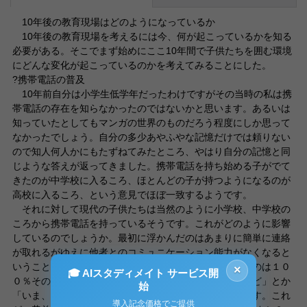
10年後の教育現場はどのようになっているか
10年後の教育現場を考えるには今、何が起こっているかを知る
必要がある。そこでまず始めにここ10年間で子供たちを囲む環境
にどんな変化が起こっているのかを考えてみることにした。
?携帯電話の普及
10年前自分は小学生低学年だったわけですがその当時の私は携
帯電話の存在を知らなかったのではないかと思います。あるいは
知っていたとしてもマンガの世界のものだろう程度にしか思って
なかったでしょう。自分の多少あやふやな記憶だけでは頼りない
ので知人何人かにもたずねてみたところ、やはり自分の記憶と同
じような答えが返ってきました。携帯電話を持ち始める子がでて
きたのが中学校に入るころ、ほとんどの子が持つようになるのが
高校に入るころ、という意見でほぼ一致するようです。
それに対して現代の子供たちは当然のように小学校、中学校の
ころから携帯電話を持っているそうです。これがどのように影響
しているのでしょうか。最初に浮かんだのはあまりに簡単に連絡
が取れるがゆえに他者とのコミュニケーション能力がなくなると
いうことでした。携帯電話に電話をかければ電話に出るのは１０
×
🎓 AIスタディメイト サービス開
０％その持ち主でしょうから、いきなり「あ、オレだけど」とか
始
「いま、どこにいる？」といった具合に会話が始まります。これ
導入記念価格でご提供