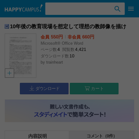
検索ワード入力
10年後の教育現場を想定して理想の教師像を描け
550円
l
660円
会員
非会員
Microsoft® Office Word
4
4,421
ページ数
閲覧数
10
ダウンロード数
by
trainheart
ダウンロード
カート
内容説明
コメント（0件）