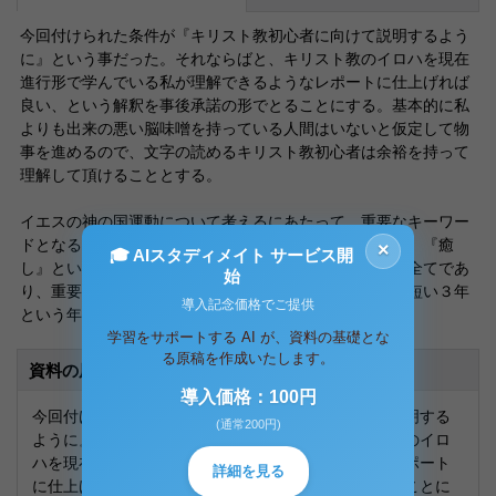
今回付けられた条件が『キリスト教初心者に向けて説明するよう
に』という事だった。それならばと、キリスト教のイロハを現在
進行形で学んでいる私が理解できるようなレポートに仕上げれば
良い、という解釈を事後承諾の形でとることにする。基本的に私
よりも出来の悪い脳味噌を持っている人間はいないと仮定して物
事を進めるので、文字の読めるキリスト教初心者は余裕を持って
理解して頂けることとする。
イエスの神の国運動について考えるにあたって、重要なキーワー
ドとなる言葉がいくつかある。それらは『説教』『共食』『癒
×
🎓 AIスタディメイト サービス開
し』といった、イエスの布教活動の中核となるものだ。全てであ
始
り、重要な事であるこれらを柱として、イエスは残りの短い３年
導入記念価格でご提供
という年月を神に捧げるのである。
学習をサポートする AI が、資料の基礎とな
る原稿を作成いたします。
資料の原本内容
導入価格：100円
今回付けられた条件が『キリスト教初心者に向けて説明する
(通常200円)
ように』という事だった。それならばと、キリスト教のイロ
ハを現在進行形で学んでいる私が理解できるようなレポート
詳細を見る
に仕上げれば良い、という解釈を事後承諾の形でとることに