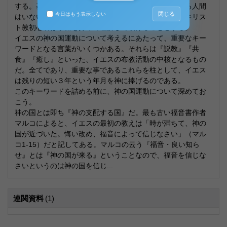
する。基本的に私よりも出来の悪い脳味噌を持っている人間
閉じる
今日はもう表示しない
はいないと仮定して物事を進めるので、文字の読めるキリス
ト教初心者は余裕を持って理解して頂けることとする。
イエスの神の国運動について考えるにあたって、重要なキー
ワードとなる言葉がいくつかある。それらは『説教』『共
食』『癒し』といった、イエスの布教活動の中核となるもの
だ。全てであり、重要な事であるこれらを柱として、イエス
は残りの短い３年という年月を神に捧げるのである。
このキーワードを詰める前に、神の国運動について深めてお
こう。
神の国とは即ち『神の支配する国』だ。最も古い福音書作者
マルコによると、イエスの最初の教えは「時が満ちて、神の
国が近づいた。悔い改め、福音によって信じなさい」（マル
コ1-15）だと記してある。マルコの云う『福音・良い知ら
せ』とは『神の国が来る』ということなので、福音を信じな
さいというのは神の国を信じ...
連関資料
(1)