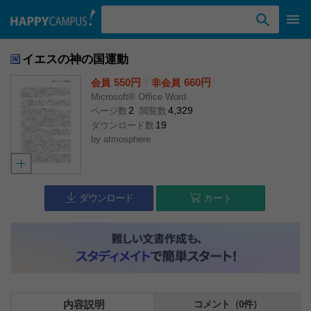
検索ワード入力
イエスの神の国運動
550円
l
660円
会員
非会員
Microsoft® Office Word
2
4,329
ページ数
閲覧数
19
ダウンロード数
by
atmosphere
ダウンロード
カート
内容説明
コメント（0件）