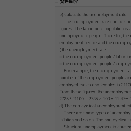
資料紹介
b) calculate the unemployment rate
The unemployment rate can be shown
figures. The labor force population i
unemployment people. There for, the
employment people and the unemplo
( the unemployment rate
= the unemployment people / labor fo
= the unemployment people / emplo
For example, the unemployment rate of 
number of the employment people and
employed males and females is 21100
From these figures, the unemployment
2735 / 21100 + 2735 × 100 = 11.47≒ 
d) The non-cyclical unemployment ra
There are some types of unemployment s
inflation and so on. The non-cyclica
Structural unemployment is caused 