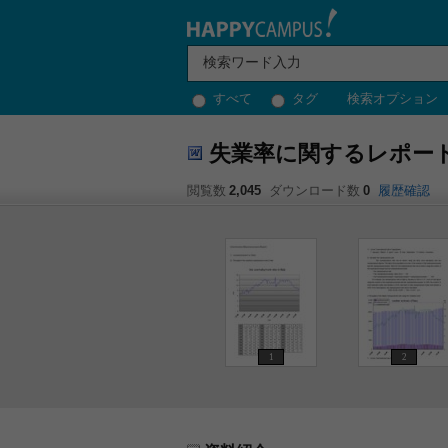
すべて
タグ
検索オプション
失業率に関するレポー
閲覧数
2,045
ダウンロード数
0
履歴確認
1
2