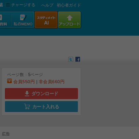
認
チャージする
へルプ
初心者ガイド
ページ数 :
5
ページ
会員
550円
非会員
660円
|
ダウンロード
カート入れる
広告