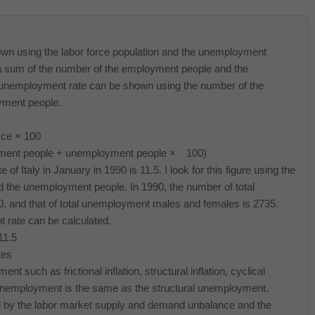
 using the labor force population and the unemployment
s a sum of the number of the employment people and the
 unemployment rate can be shown using the number of the
yment people.
rce × 100
yment people + unemployment people × 100)
Italy in January in 1990 is 11.5. I look for this figure using the
 the unemployment people. In 1990, the number of total
, and that of total unemployment males and females is 2735.
 rate can be calculated.
11.5
tes
uch as frictional inflation, structural inflation, cyclical
l unemployment is the same as the structural unemployment.
by the labor market supply and demand unbalance and the