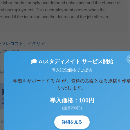
he labor market supply and demand unbalance and the change of
ural unemployment. This unemployment occurs when the
spond if the increase and the decrease of the job offer are
ンフレコスト
、
イタリア
ンフレコスト
🎓 AIスタディメイト サービス開始
導入記念価格でご提供
法利用、無断転載・配布は著作権法違反となります。
学習をサポートする AI が、資料の基礎となる原稿を作
いたします。
導入価格：100円
(通常200円)
ると、テキストデータがみえます。 )
詳細を見る