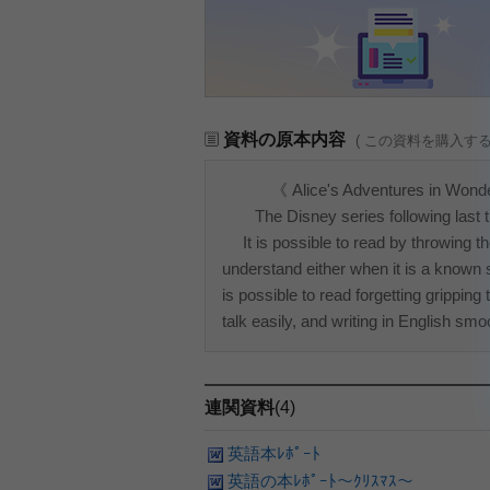
資料の原本内容
( この資料を購入す
《 Alice's Adventures in Wond
The Disney series following last 
It is possible to read by throwing th
understand either when it is a known s
is possible to read forgetting gripping 
talk easily, and writing in English smoo
連関資料
(4)
英語本ﾚﾎﾟｰﾄ
英語の本ﾚﾎﾟｰﾄ〜ｸﾘｽﾏｽ〜