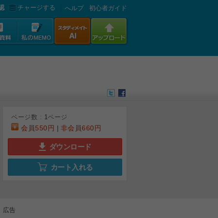
認
チャージする
へルプ
初心者ガイド
ページ数 :
1
ページ
会員
550円
非会員
660円
|
ダウンロード
カート入れる
広告