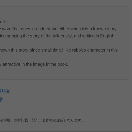
》
me☆
 word that doesn't understand either when it is a known story.
ing gripping the story of the talk easily, and writing in English
wn this story since small time.I like rabbit's character in this
ttractive in the image in the book.
.
感想文
学
法利用、無断転載・配布は著作権法違反となります。