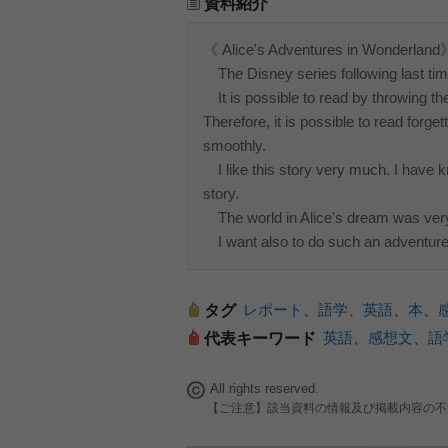
資料紹介
《 Alice's Adventures in Wonderland
The Disney series following last ti
It is possible to read by throwing the
Therefore, it is possible to read forgett
smoothly.
I like this story very much. I have kno
story.
The world in Alice's dream was very a
I want also to do such an adventure
レポート
、
語学
、
英語
、
本
、
タグ
英語
、
感想文
、
語
代表キーワード
All rights reserved.
【ご注意】該当資料の情報及び掲載内容の不