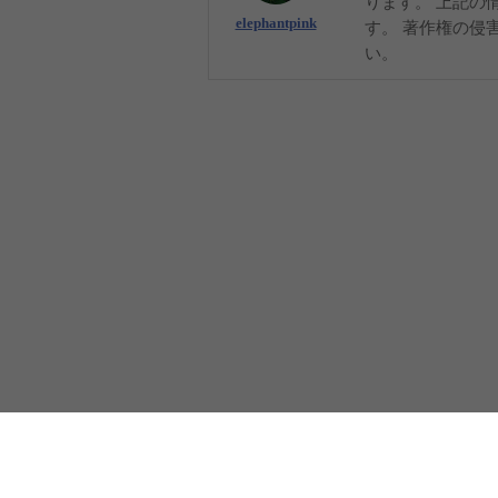
ります。 上記の
elephantpink
す。 著作権の侵
い。