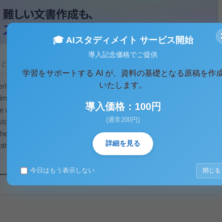
🎓 AIスタディメイト サービス開始
導入記念価格でご提供
ると、テキストデータがみえます。 )
学習をサポートする AI が、資料の基礎となる原稿を作
いたします。
erland》
time☆
導入価格：100円
e word that doesn't
(通常200円)
tory. Therefore, it
the story of the
詳細を見る
thl...
今日はもう表示しない
閉じる