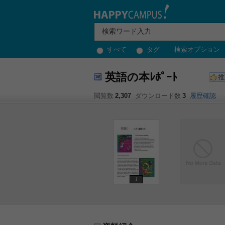
すべて
タグ
検索オプション
英語の本ﾚﾎﾟｰﾄ
推
閲覧数
2,307
ダウンロード数
3
履歴確認
1