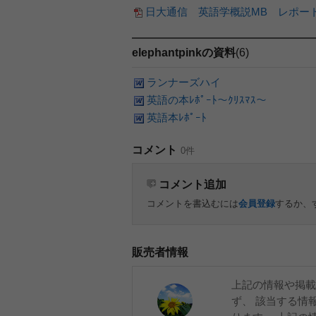
日大通信 英語学概説MB レポー
elephantpinkの資料
(6)
ランナーズハイ
英語の本ﾚﾎﾟｰﾄ〜ｸﾘｽﾏｽ〜
英語本ﾚﾎﾟｰﾄ
コメント
0件
コメント追加
コメントを書込むには
会員登録
するか、
販売者情報
上記の情報や掲載
ず、 該当する情